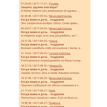
01:26:43 / 2017-11-21 /
Руслан.
Защита: оружие или вера?
В Новом Завете нет упоминания об оружии......
00:38:49 / 2017-09-06 /
Вячеслав Король
Когда мама и дочь… подружки
Это сотрясание воздуха, Ольга. Слова прави...
00:34:07 / 2017-09-06 /
Вячеслав Король
Когда мама и дочь… подружки
В тварном мире, если так рассуждать, всё "...
23:57:56 / 2017-09-05 /
Ольга.
Когда мама и дочь… подружки
Вначале наладить надо отношения с Богом, а...
21:14:53 / 2017-09-05 /
Leonid Voltchek.
Когда мама и дочь… подружки
Я поторопился отреагировать на Вашу ссылку...
18:57:14 / 2017-08-30 /
НатальOk.
Когда мама и дочь… подружки
Скажем честно, дочь в своём дивижин-энтузи...
18:57:49 / 2017-08-29 /
Вячеслав Король
Когда мама и дочь… подружки
Получено сообщение от одного знакомого в л...
21:11:04 / 2017-08-27 /
Катя.
Когда мама и дочь… подружки
Полностью согласна с вами. Если не было се...
16:38:56 / 2017-08-27 /
Подруга.
Когда мама и дочь… подружки