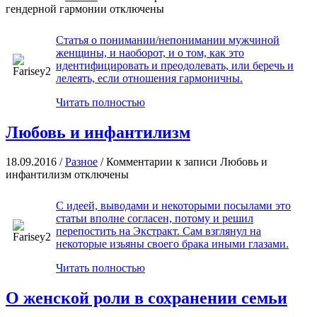
гендерной гармонии
отключены
Статья о понимании/непонимании мужчиной
женщины, и наоборот, и о том, как это
идентифицировать и преодолевать, или беречь и
лелеять, если отношения гармоничны.
Читать полностью
Любовь и инфантилизм
18.09.2016 /
Разное
/
Комментарии
к записи Любовь и
инфантилизм
отключены
С идеей, выводами и некоторыми посылами это
статьи вполне согласен, потому и решил
перепостить на Экстракт. Сам взглянул на
некоторые изьяны своего брака иными глазами.
Читать полностью
О женской роли в сохранении семьи