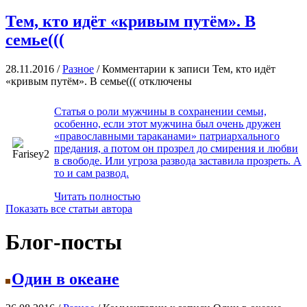
Тем, кто идёт «кривым путём». В
семье(((
28.11.2016 /
Разное
/
Комментарии
к записи Тем, кто идёт
«кривым путём». В семье(((
отключены
Статья о роли мужчины в сохранении семьи,
особенно, если этот мужчина был очень дружен
«православными тараканами» патриархального
предания, а потом он прозрел до смирения и любви
в свободе. Или угроза развода заставила прозреть. А
то и сам развод.
Читать полностью
Показать все статьи автора
Блог-посты
Один в океане