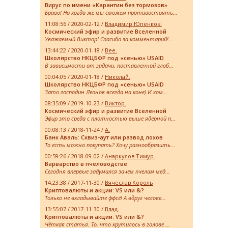
Вирус по имени «Карантин без тормозов»
Браво! Но когда же мы сможем противостоять...
11:08:56 / 2020-02-12 /
Владимир Юпенков.
Космический эфир и развитие Вселенной
Уважаемый Виктор! Спасибо за комментарий!...
13:44:22 / 2020-01-18 /
Bee.
Школярство НКЦБФР под «сенью» USAID
В зависимости от задачи, поставленной глоб...
00:04:05 / 2020-01-18 /
Николай.
Школярство НКЦБФР под «сенью» USAID
Зато господин Леонов всегда на коне) И ком...
08:35:09 / 2019-10-23 /
Виктор.
Космический эфир и развитие Вселенной
Эфир это среда с плотностью выше ядерной п...
00:08:13 / 2018-11-24 /
А.
Банк Аваль: Сквиз-аут или развод лохов
То есть можно покупать? Хочу разнообразить...
00:59:26 / 2018-09-02 /
Анаркулов Тимур.
Варварство в пчеловодстве
Сегодня впервые задумался зачем пчелам мед...
14:23:38 / 2017-11-30 /
Вячеслав Король
Криптовалюты и акции: VS или &?
Только не вкладывайте ффсё! А вдруг челове...
13:55:07 / 2017-11-30 /
Влад.
Криптовалюты и акции: VS или &?
Чёткая статья. То, что крутилось в голове ...