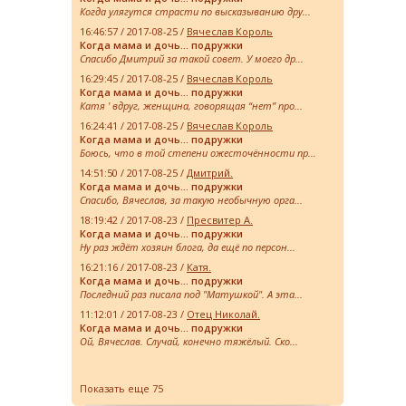
Когда улягутся страсти по высказыванию дру...
16:46:57 / 2017-08-25 /
Вячеслав Король
Когда мама и дочь… подружки
Спасибо Дмитрий за такой совет. У моего др...
16:29:45 / 2017-08-25 /
Вячеслав Король
Когда мама и дочь… подружки
Катя ' вдруг, женщина, говорящая “нет” про...
16:24:41 / 2017-08-25 /
Вячеслав Король
Когда мама и дочь… подружки
Боюсь, что в той степени ожесточённости пр...
14:51:50 / 2017-08-25 /
Дмитрий.
Когда мама и дочь… подружки
Спасибо, Вячеслав, за такую необычную орга...
18:19:42 / 2017-08-23 /
Пресвитер А.
Когда мама и дочь… подружки
Ну раз ждёт хозяин блога, да ещё по персон...
16:21:16 / 2017-08-23 /
Катя.
Когда мама и дочь… подружки
Последний раз писала под "Матушкой". А эта...
11:12:01 / 2017-08-23 /
Отец Николай.
Когда мама и дочь… подружки
Ой, Вячеслав. Случай, конечно тяжёлый. Ско...
Показать еще 75