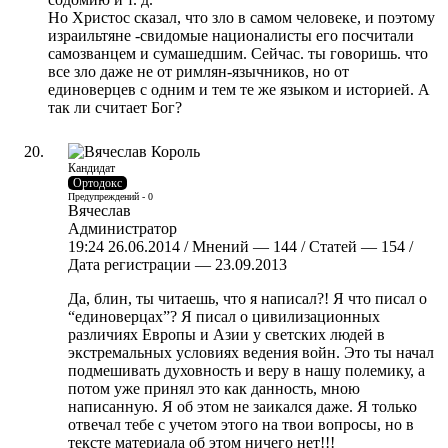
Но Христос сказал, что зло в самом человеке, и поэтому
израильтяне -свидомые националисты его посчитали
самозванцем и сумашедшим. Сейчас. ты говоришь. что
все зло даже не от римлян-язычников, но от
единоверцев с одним и тем те же языком и историей. А
так ли считает Бог?
Кандидат
Ортодокс
Предупреждений - 0
Вячеслав
Администратор
19:24 26.06.2014 / Мнений — 144 / Статей — 154 /
Дата регистрации — 23.09.2013
Да, блин, ты читаешь, что я написал?! Я что писал о
“единоверцах”? Я писал о цивилизационных
различиях Европы и Азии у светских людей в
экстремальных условиях ведения войн. Это ты начал
подмешивать духовность и веру в нашу полемику, а
потом уже принял это как данность, мною
написанную. Я об этом не заикался даже. Я только
отвечал тебе с учетом этого на твои вопросы, но в
тексте материала об этом ничего нет!!!