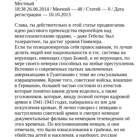
Местный
18:38 26.06.2014 / Мнений — 48 / Статей — 0 / Дата
регистрации — 10.10.2013
Слава, ты действительно в этой статье продвигаешь
идею рассового превоходства европейцев над
монголоазитскими ордами, – даже Гебельс был
толерантнее, ты достиг уровня Гиммлера.
Если ты позиционируешь себя православным, то лучше
делить людей вне национальности и гос. системы на
верующих, имеющих страх Божий, и не верующих, по
мере своего неверия способных на любые преступления.
Вспомни о современных пытках заключенных
американцами в Гуантанамо с теми же сексуальными
извращениями. Кроме того, советские войска, вошешие
в Германию, большей частью состояли из атеистов.
которые понятно каким духом водились, а также
уголовников. которые, ввиду полной потери кадровой
армии в 1941-1943 годах, набирались из зон для
искупления кровью. Я лично говорил с немцами о
наступлении советской армии и смотрел немецие
документальные фильмы на немецком телевидении об
этих временах. По воспоминаниям немцев, и они
отмечали, что были изнасилования и грабежи, но не
убийства детей и населения. а наоборот, русские