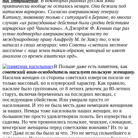
нас отвращение
. В некоторых районах русской зоны
практически вообще не осталось немцев. Они бежали под
натиском варваров». Согласно американскому генералу
Китингу, знакомому только с ситуацией в Берлине, во многих
случаях «их разнузданные действия были сродни действиям
варварских орд Чингисхана». А Джордж Ф. Кеннан еще раз
устно подтвердил американскому специалисту по
международному праву Альфреду М. де Заясу то, о чем
написал в своих мемуарах: что Советы «сметали местное
население с лица земли таким образом, который не имеет
аналогов со времен азиатских орд».
В Польше даже есть памятник, как
советский воин-освободитель насилует польскую женщину.
Насилия женщин со стороны советских извергов носили не
только массовый, но и изуверский характер. Как правило,
насилие было групповым, от 8 летних девочек до 80-летних
старух, включая беременных на последних месяцах, с
последующим убийством. Или умирали просто от
насилования. И это не была месть даже немецким женщинам
за наших. Немцы тоже насиловали наших женщин, но в
большинстве просто удовлетворяли похоть. Без изуверства и
садизма. Но чем провинились польские, чешские, словацкие,
венгерские женщины перед советскими воинами? Их то за
что? Даже если бы было за что. Это не метод сильнейшего и