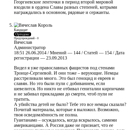
Георгиевские ленточки в период второй мировой
входили в ордена Славы разных степеней, котрыми
награждались в основном, рядовые и сержанты.
Кандидат
Ортодокс
Предупреждений - 0
Вячеслав
Администратор
18:51 26.06.2014 / Мнений — 144 / Статей — 154 / Дата
регистрации — 23.09.2013
Видел я уже православных фащистов под стенами
Троице-Сергиевой. И они тоже – верующие. Немцы
расстреливали много. Это был геноцид и евреев и
славян. Но это были пули с добиванием, если
шевелится. Но никто не отбивал гениталии кирпичами
и не забивал прикладами до смерти, чтоб пули не
тратить.
А убийства детей не было? Тебе это все немцы сказали?
Почитай материалы, которые я выложил. Возможно,
твоя осведомлённость не полна.
Гуантанамо – осуждалось, когда вскрылось, самими
американцами. А Россия даже не признает, что ее