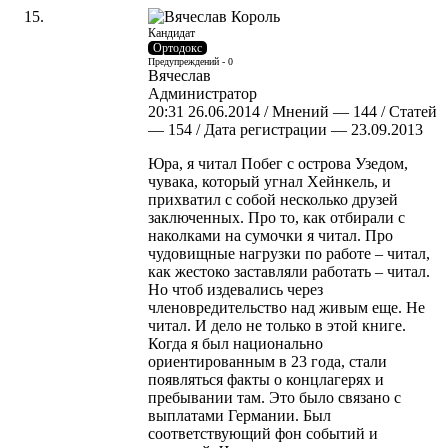
Кандидат
Ортодокс
Предупреждений - 0
Вячеслав
Администратор
20:31 26.06.2014 / Мнений — 144 / Статей
— 154 / Дата регистрации — 23.09.2013
Юра, я читал Побег с острова Узедом,
чувака, который угнал Хейнкель, и
прихватил с собой несколько друзей
заключенных. Про то, как отбирали с
наколками на сумочки я читал. Про
чудовищные нагрузки по работе – читал,
как жестоко заставляли работать – читал.
Но чтоб издевались через
членовредительство над живым еще. Не
читал. И дело не только в этой книге.
Когда я был национально
ориентированным в 23 года, стали
появляться факты о концлагерях и
пребывании там. Это было связано с
выплатами Германии. Был
соответствующий фон событий и