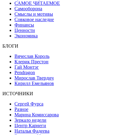
САМОЕ ЧИТАЕМОЕ
Самооборона
Смыслы и мотивы
Совковое наследие
Финансы
Ценности
Экономика
БЛОГИ
Вячеслав Король
Клерик Престон
Гай Монтэг
Pendragon
Мирослав Твердич
Кирилл Емельянов
ИСТОЧНИКИ
Сергей Фурса
Разное
Марина Комиссарова
Зеркало недели
Центр Карнеги
Наталья Фадеева