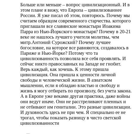
Больше или меньше – вопрос цивилизационный. И в
этом плане я вижу, что Европа – цивилизованнее
России. Я уже писал об этом, повторюсь. Почему мы
считаем образцом современного старчества. которого
приглашали все славянские монастыри Иоакима
Парра из Нью-Йоркского монастыря? Почему в 20-21
веке не нашлось лучшего учителя молитвы, чем
митр.Антоний Сурожский? Почему лучшее
богословие, на которое все равняются, создавалось в
Париже и Нью-Йорке? Потому что та
цивилизованность позволяла все себя проявлять. И
сейчас никто православных на Западе не гнобит.
Верь каждый, как хочешь. К этому пришла
цивилизация. Она пришла к ценности личной
свободы и человеческой жизни. В азиатском
мышлении, если я обладаю властью и свободу и
жизнь я могу отбирать по произволу, без учета закона.
А в Европе уже веками другая практика, даже войны
они ведут иначе. Они не расстреливают пленных и
не отбивают им гениталии. Это разные цивилизации.
И духовность здесь не при чем. Я специально ее не
трогал, чтобы показать разницу в чисто светской
цивилизованности