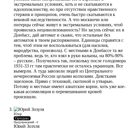
экстремальных условиях, хоть и не скатываются к
идолопоклонству, но при отсутствии нравственного
стержня и принципов, очень быстро скатываются к
вековой наследственности. А что москвичи или
питерцы сейчас живут в экстремальных условиях, чтоб
проявилась нецивилизованность? Но засунь сейчас их в
Донбасс, дай автомат и скажи, что остальные без
автоматов в твоем распоряжении. Единицы справятся с
тем, чтоб этим не воспользоваться (для насилия,
мародёрства, произвола). С местными в Донбассе та же
проблема. ведь те, кто взял в руки валыны, на 80%-90%
– русские.. Получилось так, поскольку после голодомора
1931-33 гг там практически не осталось украинцев. Все
вымерли. А туда завозили людей из Центрального
нечерноземья России целыми колхозами. Деястками
эшелонов. Прямо с техникой, скотиной и утварью.
Потому и местные имеют азиатские корни, хоть уже кое-
какая ассимиляция и перемешивание кровей
произошли.
Юзер
Ортодокс
Предупреждений - 0
Юрий Зозуля