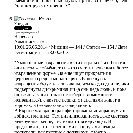
наемники пытают и насилуют. Признавать нечего, ведь
“там нет русских военных”.
Кандидат
Ортодокс
Предупреждений - 0
Вячеслав
Администратор
19:01 26.06.2014 / Мнений — 144 / Статей — 154 / Дата
регистрации — 23.09.2013
“Узаконенные извращения в этих странах”, а в России
они в том же объёме, только за счет запрещения в более
извращенной форме. Да еще ищут прикрытия в
церковной среде и монастырях. Лучше пусть
извращения будут легализованы, чем когда одни педики
подвергнуты дискриминации (а они ведь люди, и пока
они живы, у них никто не отберет возможности
исправиться), а другие педики с панагиями живут в
хоромах, и безнаказанно совершенно.
В Европе уже давно ратифицированы меморандумы о
войнах, пленных. Там цивилизованность даже светская,
неверующая выше, чем наша типа верующая. И
представить, что с пленными французами немцы
поступали, как русские с полячками, сложно