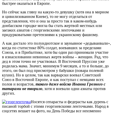
быстрее оказаться в Европе.
Но сейчас как гляну на какую-то девушку (хотя она в мирном
и цивилизованном Киеве), то не могу отделаться от
представления, что и она за просто так в каком-нибудь
донбасском городке могла бы стать жертвой местных или
заезжих азиатов с георгиевскими ленточками и
придурковатыми претензиями к украинскому фашизму.
А как достало это полуидиотское и заунывное «дедываивали»,
когда по статистике 80% солдат, воевавших за пределами
Союза, и в Прибалтике, хотя бы один раз принимали участие
в изнасиловании невинных жертв войны – женщин. Рад, что
дед в этом точно не участвовал. В Восточной Пруссии уже
родилась мама. Значит, минимум 9 месяцев, а то и больше, до
этого, он был под присмотром у бабушки (повара полевой
кухни). Но в целом, так как варварски воевал Советский
Союз в Восточной Европе, и как поступал с немцами всех
полов и возрастов,
такого даже войско Иоанна Грозного с
татарами не творило
, хотя и воевали одни азиаты против
других.
Носятся сепарасты и федерасты как дурень с
писаной торбой с этими георгиевскими ленточками. Народ в
соцсетях вешает на фото, на День Победы все неизменно