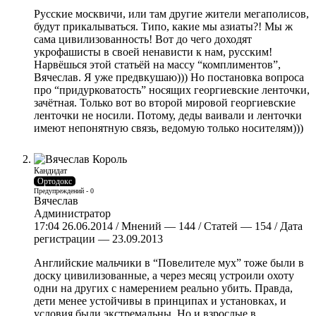
Русские москвичи, или там другие жители мегаполисов,
будут прикалываться. Типо, какие мы азиаты?! Мы ж
сама цивилизованность! Вот до чего доходят
укрофашисты в своей ненависти к нам, русским!
Нарвёшься этой статьёй на массу “комплиментов”,
Вячеслав. Я уже предвкушаю))) Но постановка вопроса
про “придурковатость” носящих георгиевские ленточки,
зачётная. Только вот во второй мировой георгиевские
ленточки не носили. Потому, деды ваивали и ленточки
имеют непонятную связь, ведомую только носителям)))
Кандидат
Ортодокс
Предупреждений - 0
Вячеслав
Администратор
17:04 26.06.2014 / Мнений — 144 / Статей — 154 / Дата
регистрации — 23.09.2013
Английские мальчики в “Повелителе мух” тоже были в
доску цивилизованные, а через месяц устроили охоту
одни на других с намерением реально убить. Правда,
дети менее устойчивы в принципах и установках, и
условия были экстремальны. Но и взрослые в