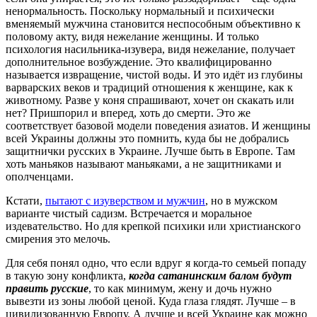
ненормальность. Поскольку нормальный и психически
вменяемый мужчина становится неспособным объективно к
половому акту, видя нежелание женщины. И только
психология насильника-изувера, видя нежелание, получает
дополнительное возбуждение. Это квалифицированно
называется извращение, чистой воды. И это идёт из глубины
варварских веков и традиций отношения к женщине, как к
животному. Разве у коня спрашивают, хочет он скакать или
нет? Пришпорил и вперед, хоть до смерти. Это же
соответствует базовой модели поведения азиатов. И женщины
всей Украины должны это помнить, куда бы не добрались
защитнички русских в Украине. Лучше быть в Европе. Там
хоть маньяков называют маньяками, а не защитниками и
ополченцами.
Кстати,
пытают с изуверством и мужчин
, но в мужском
варианте чистый садизм. Встречается и моральное
издевательство. Но для крепкой психики или христианского
смирения это мелочь.
Для себя понял одно, что если вдруг я когда-то семьей попаду
в такую зону конфликта,
когда сатанинским балом будут
править русские
, то как минимум, жену и дочь нужно
вывезти из зоны любой ценой. Куда глаза глядят. Лучше – в
цивилизованную Европу. А лучше и всей Украине как можно