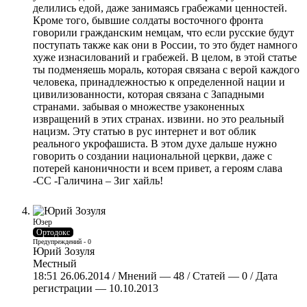
делились едой, даже занимаясь грабежами ценностей.
Кроме того, бывшие солдаты восточного фронта
говорили гражданским немцам, что если русские будут
поступать также как они в России, то это будет намного
хуже изнасилований и грабежей. В целом, в этой статье
ты подменяешь мораль, которая связана с верой каждого
человека, принадлежностью к определенной нации и
цивилизованности, которая связана с Западными
странами. забывая о множестве узаконенных
извращений в этих странах. извини. но это реальный
нацизм. Эту статью в рус интернет и вот облик
реального укрофашиста. В этом духе дальше нужно
говорить о создании национальной церкви, даже с
потерей каноничности и всем привет, а героям слава
-СС -Галичина – Зиг хайль!
Юзер
Ортодокс
Предупреждений - 0
Юрий Зозуля
Местный
18:51 26.06.2014 / Мнений — 48 / Статей — 0 / Дата
регистрации — 10.10.2013