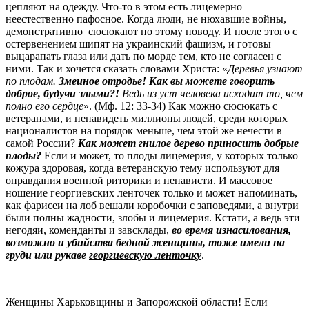
цепляют на одежду. Что-то в этом есть лицемерно
неестественно пафосное. Когда люди, не нюхавшие войны,
демонстративно сюсюкают по этому поводу. И после этого с
остервенением шипят на украинский фашизм, и готовы
выцарапать глаза или дать по морде тем, кто не согласен с
ними. Так и хочется сказать словами Христа: «
Деревья узнают
по плодам.
Змеиное отродье! Как вы можете говорить
доброе, будучи злыми?!
Ведь из уст человека исходит то, чем
полно его сердце
». (Мф. 12: 33-34) Как можно сюсюкать с
ветеранами, и ненавидеть миллионы людей, среди которых
националистов на порядок меньше, чем этой же нечести в
самой России?
Как может гнилое дерево приносить добрые
плоды?
Если и может, то плоды лицемерия, у которых только
кожура здоровая, когда ветеранскую тему используют для
оправдания военной риторики и ненависти. И массовое
ношение георгиевских ленточек только и может напоминать,
как фарисеи на лоб вешали коробочки с заповедями, а внутри
были полны жадности, злобы и лицемерия. Кстати, а ведь эти
негодяи, коменданты и завсклады,
во время изнасилования,
возможно и убийства бедной женщины, тоже имели на
груди или рукаве
георгиевскую ленточку
.
Женщины Харьковщины и Запорожской области! Если