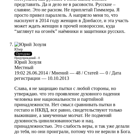
представить. Да и дело не в расовости. Русские –
славяне. Это не расизм. Не приплетай Гиммлера. Я
просто привел параллель. А напрягло меня то, что
насилуют в 2014 году женщин в Донбассе, и эта участь
может ждать женщин в прочей новороссии, куда
“заглянут на огонёк” наёмники и защитники русских.
Юзер
Ортодокс
Предупреждений - 0
Юрий Зозуля
Местный
19:02 26.06.2014 / Мнений — 48 / Статей — 0 / Дата
регистрации — 10.10.2013
Слава, я не защищаю пытки с любой стороны, но
утверждаю. что это проявление духовного падения
человека вне национальности и партийной
принадлежности. Нет смысл сравнивать пытки в
гестапо и НКВД, все равно, свидетельствуют только
выжившие, а замученные молчат. Не подменяй
духовность цивилизованностью и нац.
принадлежностью. Это слабость веры, и так уже делали
до тебя, но они проиграли, потому что не верили в Бога.