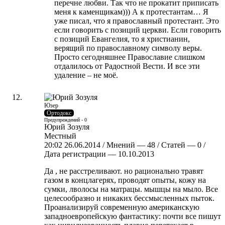
перечне любви. Так что не прокатит приписать
меня к каменщикам))) А к протестантам… Я
уже писал, что я православный протестант. Это
если говорить с позиций церкви. Если говорить
с позиций Евангелия, то я христианин,
верящий по православному символу веры.
Просто сегодняшнее Православие слишком
отдалилось от Радостной Вести. И все эти
удаление – не моё.
Юзер
Ортодокс
Предупреждений - 0
Юрий Зозуля
Местный
20:02 26.06.2014 / Мнений — 48 / Статей — 0 /
Дата регистрации — 10.10.2013
Да , не расстреливают. но рационально травят
газом в концлагерях, проводят опыты, кожу на
сумки, лволосы на матрацы. мышцы на мыло. Все
целесообразно и никаких бессмысленных пыток.
Проанализируй современную американскую
западноевропейскую фантастику: почти все пишут