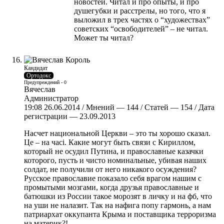
новостей. Читал и про опыты, и про
душегубки и расстрелы, но того, что я
выложил в трех частях о “художествах”
советских “освободителей” – не читал.
Может ты читал?
Кандидат
Ортодокс
Предупреждений - 0
Вячеслав
Администратор
19:08 26.06.2014 / Мнений — 144 / Статей — 154 / Дата
регистрации — 23.09.2013
Насчет национальной Церкви – это ты хорошо сказал.
Це – на часі. Какие могут быть связи с Кириллом,
который не осудил Путина, и православные казачки
которого, пусть и чисто номинальные, убивая наших
солдат, не получили от него никакого осуждения?
Русское православие показало себя врагом нашим с
промытыми мозгами, когда друзья православные и
батюшки из России такое морозят в личку и на фб, что
на уши не налазит. Так на нафига попу гармонь, а нам
патриархат оккупанта Крыма и поставщика терроризма
на материк?!