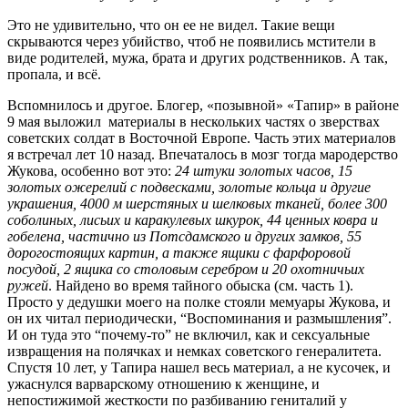
Это не удивительно, что он ее не видел. Такие вещи
скрываются через убийство, чтоб не появились мстители в
виде родителей, мужа, брата и других родственников. А так,
пропала, и всё.
Вспомнилось и другое. Блогер, «позывной» «Тапир» в районе
9 мая выложил материалы в нескольких частях о зверствах
советских солдат в Восточной Европе. Часть этих материалов
я встречал лет 10 назад. Впечаталось в мозг тогда мародерство
Жукова, особенно вот это:
24 штуки золотых часов, 15
золотых ожерелий с подвесками, золотые кольца и другие
украшения, 4000 м шерстяных и шелковых тканей, более 300
соболиных, лисьих и каракулевых шкурок, 44 ценных ковра и
гобелена, частично из Потсдамского и других замков, 55
дорогостоящих картин, а также ящики с фарфоровой
посудой, 2 ящика со столовым серебром и 20 охотничьих
ружей
. Найдено во время тайного обыска (см. часть 1).
Просто у дедушки моего на полке стояли мемуары Жукова, и
он их читал периодически, “Воспоминания и размышления”.
И он туда это “почему-то” не включил, как и сексуальные
извращения на полячках и немках советского генералитета.
Спустя 10 лет, у Тапира нашел весь материал, а не кусочек, и
ужаснулся варварскому отношению к женщине, и
непостижимой жесткости по разбиванию гениталий у