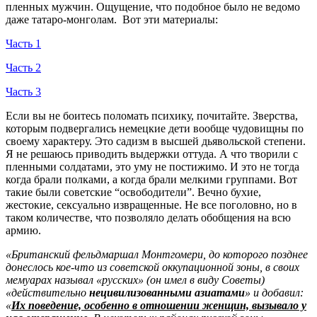
пленных мужчин. Ощущение, что подобное было не ведомо
даже татаро-монголам. Вот эти материалы:
Часть 1
Часть 2
Часть 3
Если вы не боитесь поломать психику, почитайте. Зверства,
которым подвергались немецкие дети вообще чудовищны по
своему характеру. Это садизм в высшей дьявольской степени.
Я не решаюсь приводить выдержки оттуда. А что творили с
пленными солдатами, это уму не постижимо. И это не тогда
когда брали полками, а когда брали мелкими группами. Вот
такие были советские “освободители”. Вечно бухие,
жестокие, сексуально извращенные. Не все поголовно, но в
таком количестве, что позволяло делать обобщения на всю
армию.
«Британский фельдмаршал Монтгомери, до которого позднее
донеслось кое-что из советской оккупационной зоны, в своих
мемуарах называл «русских» (он имел в виду Советы)
«действительно
нецивилизованными азиатами
» и добавил:
«
Их поведение, особенно в отношении женщин, вызывало у