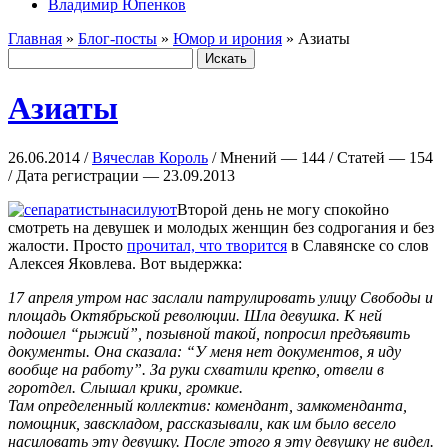
Владимир Юпенков
Главная
»
Блог-посты
»
Юмор и ирония
» Азиаты
Азиаты
26.06.2014 /
Вячеслав Король
/ Мнений — 144 / Статей — 154
/ Дата регистрации — 23.09.2013
Второй день не могу спокойно
смотреть на девушек и молодых женщин без содрогания и без
жалости. Просто
прочитал, что творится
в Славянске со слов
Алексея Яковлева. Вот выдержка:
17 апреля утром нас заслали патрулировать улицу Свободы и
площадь Октябрьской революции. Шла девушка. К ней
подошел “рыжий”, позывной такой, попросил предъявить
документы. Она сказала: “У меня нет документов, я иду
вообще на работу”. За руки схватили крепко, отвели в
горотдел. Слышал крики, громкие.
Там определенный коллектив: комендант, замкоменданта,
помощник, завскладом, рассказывали, как им было весело
насиловать эту девушку. После этого я эту девушку не видел.