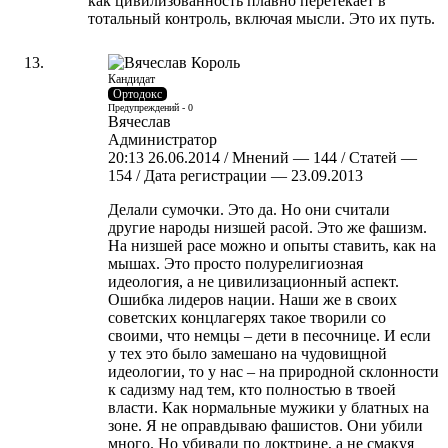
как цивилизованность плавно перетекает в
тотальный контроль, включая мысли. Это их путь.
Кандидат
Ортодокс
Предупреждений - 0
Вячеслав
Администратор
20:13 26.06.2014 / Мнений — 144 / Статей —
154 / Дата регистрации — 23.09.2013
Делали сумочки. Это да. Но они считали
другие народы низшей расой. Это же фашизм.
На низшей расе можно и опыты ставить, как на
мышах. Это просто полурелигиозная
идеология, а не цивилизационный аспект.
Ошибка лидеров нации. Наши же в своих
советских концлагерях такое творили со
своими, что немцы – дети в песочнице. И если
у тех это было замешано на чудовищной
идеологии, то у нас – на природной склонности
к садизму над тем, кто полностью в твоей
власти. Как нормальные мужики у блатных на
зоне. Я не оправдываю фашистов. Они убили
много. Но убивали по доктрине, а не смакуя