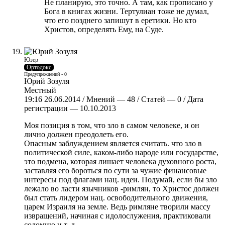
Не планирую, это точно. А там, как прописано у
Бога в книгах жизни. Тертулиан тоже не думал,
что его позднего запишут в еретики. Но кто
Христов, определять Ему, на Суде.
Юзер
Ортодокс
Предупреждений - 0
Юрий Зозуля
Местный
19:16 26.06.2014 / Мнений — 48 / Статей — 0 / Дата
регистрации — 10.10.2013
Моя позиция в том, что зло в самом человеке, и он
лично должен преодолеть его.
Опасным заблуждением является считать. что зло в
политической силе, каком-либо народе или государстве,
это подмена, которая лишает человека духовного роста,
заставляя его бороться по сути за чужие финансовые
интересы под флагами нац. идеи. Подумай, если бы зло
лежало во ласти язычников -римлян, то Христос должен
был стать лидером нац. освободительного движения,
царем Израиля на земле. Ведь римляне творили массу
извращений, начиная с идолослужения, практиковали
содомию и т. д.