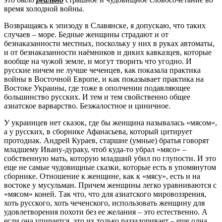
время холодной войны.
Возвращаясь к эпизоду в Славянске, я допускаю, что таких
случаев – море. Бедные женщины страдают и от
безнаказанности местных, поскольку у них в руках автоматы,
и от безнаказанности наёмников и диких кавказцев, которые
вообще на чужой земле, и могут творить что угодно. И
русские ничем не лучше чеченцев, как показала практика
войны в Восточной Европе, и как показывает практика на
Востоке Украины, где тоже в ополчении подавляющее
большинство русских. И тем и тем свойственно общее
азиатское варварство. Безжалостное и циничное.
У украинцев нет сказок, где бы женщина называлась «мясом»,
а у русских, в сборнике Афанасьева, который цитирует
протодиак. Андрей Кураев, старшие (умные) братья говорят
младшему Ивану-дураку, чтоб куда-то убрал «мясо» –
собственную мать, которую младший убил по глупости. И это
еще не самые чудовищные сказки, которые есть в упомянутом
сборнике. Отношение к женщине, как к «мясу», есть и на
востоке у мусульман. Причем женщины легко уравниваются с
«мясом» коней. Так что, что для азиатского мировоззрения,
хоть русского, хоть чеченского, использовать женщину для
удовлетворения похоти без ее желания – это естественно. А
если она упирается, это их только раззадоривает – еще одна