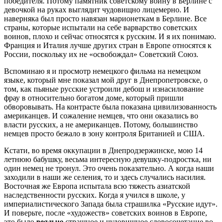
победителя. Потому памятник советскому воину в Берлине с
девочкой на руках выглядит чудовищно лицемерно. И
наверняка был просто навязан марионеткам в Берлине. Все
страны, которые испытали на себе варварство советских
воинов, плохо и сейчас относятся к русским. И я их понимаю.
Франция и Италия лучше других стран в Европе относятся к
России, поскольку их не «освобождал» Советский Союз.
Вспоминаю я и просмотр немецкого фильма на немецком
языке, который мне показал мой друг в Днепропетровске, о
том, как пьяные русские устроили дебош и изнасилование
фрау в относительно богатом доме, который пришли
обворовывать. На контрасте была показана цивилизованность
американцев. И сожаление немцев, что они оказались во
власти русских, а не американцев. Потому, большинство
немцев просто бежало в зону контроля Британией и США.
Кстати, во время оккупации в Днепродзержинске, мою 14
летнюю бабушку, весьма интересную девушку-подростка, ни
один немец не тронул. Это очень показательно. А когда наши
заходили в наши же селения, то и здесь случались насилия.
Восточная же Европа испытала всю тяжесть азиатской
наследственности русских. Когда я учился в школе, у
империалистического Запада была страшилка «Русские идут».
И поверьте, после «художеств» советских воинов в Европе,
это было
реально
страшное и чудовищное словосочетание во