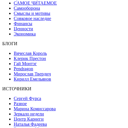
САМОЕ ЧИТАЕМОЕ
Самооборона
Смыслы и мотивы
Совковое наследие
Финансы
Ценности
Экономика
БЛОГИ
Вячеслав Король
Клерик Престон
Гай Монтэг
Pendragon
Мирослав Твердич
Кирилл Емельянов
ИСТОЧНИКИ
Сергей Фурса
Разное
Марина Комиссарова
Зеркало недели
Центр Карнеги
Наталья Фадеева