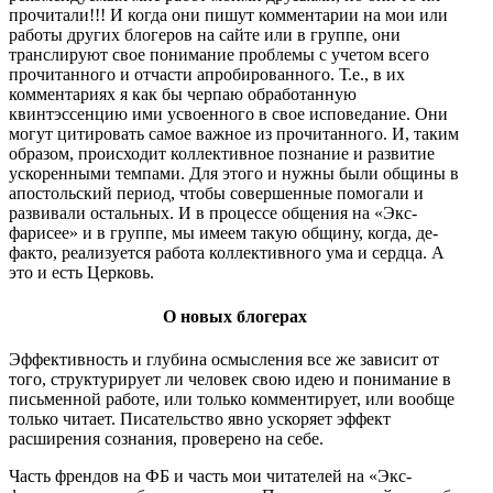
прочитали!!! И когда они пишут комментарии на мои или
работы других блогеров на сайте или в группе, они
транслируют свое понимание проблемы с учетом всего
прочитанного и отчасти апробированного. Т.е., в их
комментариях я как бы черпаю обработанную
квинтэссенцию ими усвоенного в свое исповедание. Они
могут цитировать самое важное из прочитанного. И, таким
образом, происходит коллективное познание и развитие
ускоренными темпами. Для этого и нужны были общины в
апостольский период, чтобы совершенные помогали и
развивали остальных. И в процессе общения на «Экс-
фарисее» и в группе, мы имеем такую общину, когда, де-
факто, реализуется работа коллективного ума и сердца. А
это и есть Церковь.
О новых блогерах
Эффективность и глубина осмысления все же зависит от
того, структурирует ли человек свою идею и понимание в
письменной работе, или только комментирует, или вообще
только читает. Писательство явно ускоряет эффект
расширения сознания, проверено на себе.
Часть френдов на ФБ и часть мои читателей на «Экс-