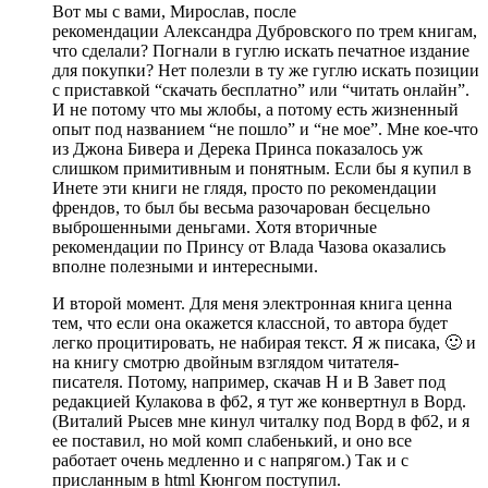
Вот мы с вами, Мирослав, после
рекомендации Александра Дубровского по трем книгам,
что сделали? Погнали в гуглю искать печатное издание
для покупки? Нет полезли в ту же гуглю искать позиции
с приставкой “скачать бесплатно” или “читать онлайн”.
И не потому что мы жлобы, а потому есть жизненный
опыт под названием “не пошло” и “не мое”. Мне кое-что
из Джона Бивера и Дерека Принса показалось уж
слишком примитивным и понятным. Если бы я купил в
Инете эти книги не глядя, просто по рекомендации
френдов, то был бы весьма разочарован бесцельно
выброшенными деньгами. Хотя вторичные
рекомендации по Принсу от Влада Чазова оказались
вполне полезными и интересными.
И второй момент. Для меня электронная книга ценна
тем, что если она окажется классной, то автора будет
легко процитировать, не набирая текст. Я ж писака, 🙂 и
на книгу смотрю двойным взглядом читателя-
писателя. Потому, например, скачав Н и В Завет под
редакцией Кулакова в фб2, я тут же конвертнул в Ворд.
(Виталий Рысев мне кинул читалку под Ворд в фб2, и я
ее поставил, но мой комп слабенький, и оно все
работает очень медленно и с напрягом.) Так и с
присланным в html Кюнгом поступил.