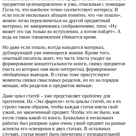
предметом целенаправленно и узко, отыскивая с помощью
Гугла то, что наиболее точно соответствует интересу. И
если после нескольких абзацев понятно, что «не пошло»,
можно легко переключиться на другой предметный
материал, не заморачиваясь соображениями, типа: «Ну
может это так только во вступлении, а потом пойдёт». А
ведь на такие ознакомления убивается время.
Но даже если пошло, всегда находится материал,
дублирующий уже имеющиеся знания. Кроме того,
опытный писатель знает, что часть текста уходит на
формирование концептуальности книги, связку предметов
(часть из которых нам мало интересна), формирование
обобщённых выводов. В статье тоже присутствуют
моменты связки смысловых разделов, но их на порядок
меньше, ибо разделов и предметов меньше.
Даже цикл статей – уже представляет проблему для
прочтения. На «Экс-фарисее» есть циклы статей, но я их
строил таким образом, чтобы каждая статья имела свой
узкий, но законченный предмет. Чтобы это не было, как
кусок главы какой-то книги. Буквально в нескольких
работах был разорван один очень узкий предмет на разные
аспекты его освещения в двух статьях. В остальных
случаях, статья может быть прочитана с познавательной