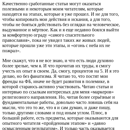
Качественно сработанные статьи могут оказаться
полезными и некоторым моим читателям, которые
находятся на этапах, которые я уже прошел. И не для того,
чтобы копировать мои действия и искания, а для того,
чтобы не бояться действовать без оглядки на человеческое,
выдуманное и мёртвое. Как и я еще недавно боялся выйти
за комфортную ограду «самого спасительного
православия», пока не увидел таких же живых людей,
которые прошли уже эти этапы, и «огонь с неба их не
пожрал».
Мне скажут, что я не все знаю, и что есть люди духовно
более зрелые, чем я. И что прочитав их труды, я смогу
учесть их опыт в своем. Да, смогу, процентов на 5. И я это
делаю, но без фанатизма. Я читаю то, что постят мои
френды на ФБ, иначе не будет развития в полемике, в
которой стараюсь активно участвовать. Читаю статьи и
интервью по ссылкам интересных для меня «маркеров»
религиозного направления. Но, читая более серьёзные и
фундаментальные работы, довольно часто ловишь себя на
мысли, что это то же, что я и сам думаю, и даже пишу,
только другими словами и под иным углом. Плюс, в
большой работе, есть предметы, которые оказываются для
опытного читателя «пройденным этапом» и «давно
осмысленным результатом». И только часть оказывается