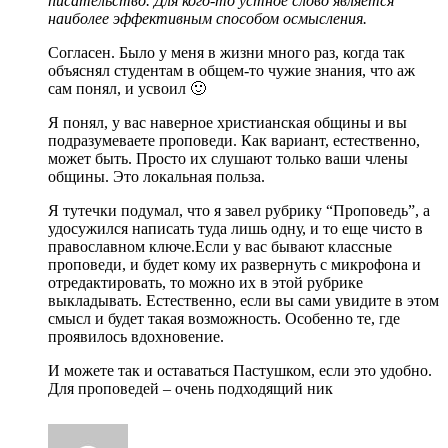
писательство. Для кого-то устное слово является
наиболее эффективным способом осмысления.
Согласен. Было у меня в жизни много раз, когда так
объяснял студентам в общем-то чужие знания, что аж
сам понял, и усвоил 🙂
Я понял, у вас наверное христианская общины и вы
подразумеваете проповеди. Как вариант, естественно,
может быть. Просто их слушают только ваши члены
общины. Это локальная польза.
Я тутечки подумал, что я завел рубрику “Проповедь”, а
удосужился написать туда лишь одну, и то еще чисто в
православном ключе.Если у вас бывают классные
проповеди, и будет кому их развернуть с микрофона и
отредактировать, то можно их в этой рубрике
выкладывать. Естественно, если вы сами увидите в этом
смысл и будет такая возможность. Особенно те, где
проявилось вдохновение.
И можете так и оставаться Пастушком, если это удобно.
Для проповедей – очень подходящий ник