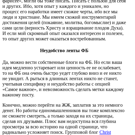
фарисее», могли бы тоже писать. Писать с пользой для себя
и других. Ибо, хотя опыт у каждого и уникален, но
процесс его наработки имеет схожие черты, ибо все мы
люди и христиане. Мы имеем схожий инструментарий
достижения целей (покаяние, молитва, богомыслие) и даже
сами цели (верность Христу и взращивание плодов Духа).
И если мой скромный опыт оказался интересен и полезен,
то опыт других может оказаться востребованным.
Неудобство ленты ФБ
Да, можно вести собственные блоги на ФБ. Но если ваша
идея медленно устаревает или ценность ее не ослабевает,
то на ФБ она очень быстро уедет глубоко вниз и ее никто
не увидит. А рыться в длинных лентах никто не станет,
учитывая специфику и неудобство работы с опцией
«Самое важное», и невозможность сделать метки каждому
важному посту.
Конечно, можно перейти на ЖЖ, заплатив за это немного
денег. Но работы единомышленников вы тоже комплексно
не сможете смотреть, а только заходя на их страницы,
сделав их друзьями. Плюс вам недоступна вся глубина
просмотра за всю историю на одной странице, что
радикально усложняет поиск. Групповой блог
Christ