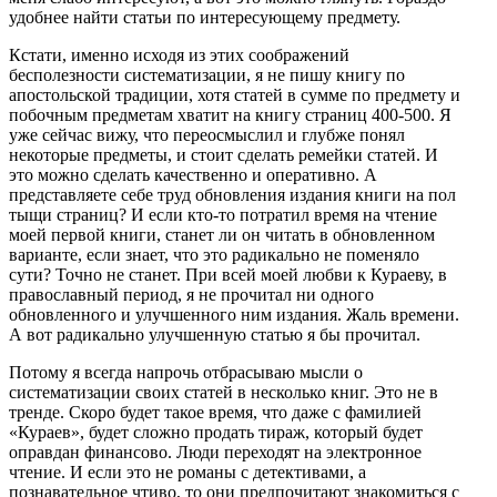
удобнее найти статьи по интересующему предмету.
Кстати, именно исходя из этих соображений
бесполезности систематизации, я не пишу книгу по
апостольской традиции, хотя статей в сумме по предмету и
побочным предметам хватит на книгу страниц 400-500. Я
уже сейчас вижу, что переосмыслил и глубже понял
некоторые предметы, и стоит сделать ремейки статей. И
это можно сделать качественно и оперативно. А
представляете себе труд обновления издания книги на пол
тыщи страниц? И если кто-то потратил время на чтение
моей первой книги, станет ли он читать в обновленном
варианте, если знает, что это радикально не поменяло
сути? Точно не станет. При всей моей любви к Кураеву, в
православный период, я не прочитал ни одного
обновленного и улучшенного ним издания. Жаль времени.
А вот радикально улучшенную статью я бы прочитал.
Потому я всегда напрочь отбрасываю мысли о
систематизации своих статей в несколько книг. Это не в
тренде. Скоро будет такое время, что даже с фамилией
«Кураев», будет сложно продать тираж, который будет
оправдан финансово. Люди переходят на электронное
чтение. И если это не романы с детективами, а
познавательное чтиво, то они предпочитают знакомиться с