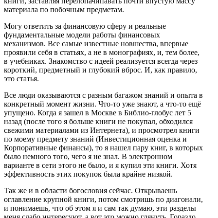
книги, заставляя перелопачипавать почти впустую массу
материала по побочным предметам.
Могу ответить за финансовую сферу и реальные
фундаментальные модели работы финансовых
механизмов. Все самые известные новшества, впервые
проявили себя в статьях, а не в монографиях, и, тем более,
в учебниках. Знакомство с идеей реализуется всегда через
короткий, предметный и глубокий вброс. И, как правило,
это статья.
Все люди оказываются с разным багажом знаний и опыта в
конкретный момент жизни. Что-то уже знают, а что-то ещё
упущено. Когда я зашел в Москве в Библио-глобус лет 5
назад (после того я больше книги не покупал, обходился
свежими материалами из Интернета), и просмотрел книги
по моему предмету знаний (Инвестиционная оценка и
Корпоративные финансы), то я нашел пару книг, в которых
было немного того, чего я не знал. В электронном
варианте в сети этого не было, и я купил эти книги. Хотя
эффективность этих покупок была крайне низкой.
Так же и в области богословия сейчас. Открываешь
оглавление крупной книги, потом смотришь по диагонали,
и понимаешь, что об этом я и сам так думаю, эти разделы
меня слабо интересуют, а вот это можно глянуть. Гораздо