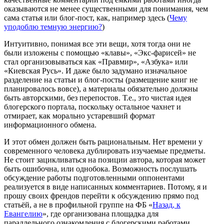
оказываются не менее существенными для понимания, чем
сама статья или блог-пост, как, например здесь (
Чему
уподоблю темную энергию?
)
Интуитивно, понимая все эти вещи, хотя тогда они не
были изложены с помощью «клавы», «Экс-фарисей» не
стал организовываться как «Правмир», «Азбука» или
«Киевская Русь». И даже было задумано изначальное
разделение на статьи и блог-посты (размещение книг не
планировалось вовсе), а материалы обязательно должны
быть авторскими, без перепостов. Т.е., это чистая идея
блогерского портала, поскольку остальное чахнет и
отмирает, как морально устаревший формат
информационного обмена.
И этот обмен должен быть рациональным. Нет времени у
современного человека дублировать изучаемые предметы.
Не стоит зацикливаться на позиции автора, которая может
быть ошибочна, или однобока. Возможность послушать
обсуждение работы подготовленными оппонентами
реализуется в виде написанных комментариев. Потому, я и
прошу своих френдов перейти к обсуждению прямо под
статьёй, а не в профильной группе на ФБ «
Назад, к
Евангелию
», где организована площадка для
параллельного ознакомления с блогерскими работами