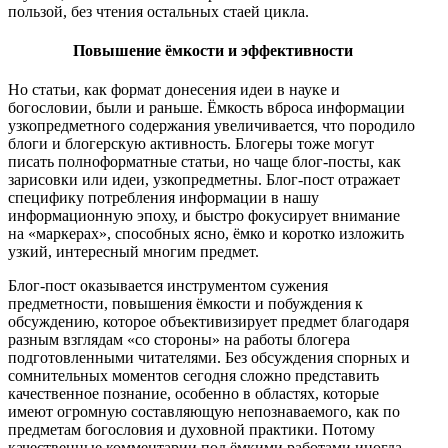
пользой, без чтения остальных стаей цикла.
Повышение ёмкости и эффективности
Но статьи, как формат донесения идеи в науке и
богословии, были и раньше. Ёмкость вброса информации
узкопредметного содержания увеличивается, что породило
блоги и блогерскую активность. Блогеры тоже могут
писать полноформатные статьи, но чаще блог-посты, как
зарисовки или идеи, узкопредметны. Блог-пост отражает
специфику потребления информации в нашу
информационную эпоху, и быстро фокусирует внимание
на «маркерах», способных ясно, ёмко и коротко изложить
узкий, интересный многим предмет.
Блог-пост оказывается инструментом сужения
предметности, повышения ёмкости и побуждения к
обсуждению, которое объективизирует предмет благодаря
разным взглядам «со стороны» на работы блогера
подготовленными читателями. Без обсуждения спорных и
сомнительных моментов сегодня сложно представить
качественное познание, особенно в областях, которые
имеют огромную составляющую непознаваемого, как по
предметам богословия и духовной практики. Потому
качественные комментарии под ёмкими работами иногда