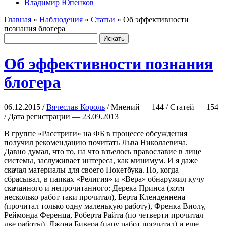
Владимир Юпенков
Главная
»
Наблюдения
»
Статьи
» Об эффективности
познания блогера
Об эффективности познания
блогера
06.12.2015 /
Вячеслав Король
/ Мнений — 144 / Статей — 154
/ Дата регистрации — 23.09.2013
В группе «Расстриги» на ФБ в процессе обсуждения
получил рекомендацию почитать Льва Николаевича.
Давно думал, что то, на что взъелось православие в лице
системы, заслуживает интереса, как минимум. И я даже
скачал материалы для своего Покетбука. Но, когда
сбрасывал, в папках «Религия» и «Вера» обнаружил кучу
скачанного и непрочитанного: Дерека Принса (хотя
несколько работ таки прочитал), Берта Кленденнена
(прочитал только одну маленькую работу), Френка Виолу,
Реймонда Ференца, Роберта Райта (по четверти прочитал
две работы), Джона Бивера (пару работ прочитал) и еще