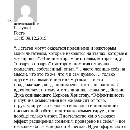
Предупреждений - 0
Pastyшok
Гость
13:45 09.12.2015
“…статьи могут оказаться полезными и некоторым
моим читателям, которые находятся на этапах, которые я
уже прошел”. Или некоторым читателям, которые идут
“ноздря в ноздрю” с автором, помогая им лучше
осмыслить собственный опыт. “…часто ловишь себя на
мысли, что это то же, что я и сам думаю, … только
другими словами и под иным углом” – и это
поддерживает, когда понимаешь что ты не одинок. И
вдохновляет, потому что ты видишь реальное действие
Духа созидающего Церковь Христову. “Эффективность
и глубина осмысления все же зависит от того,
структурирует ли человек свою идею и понимание в
письменной работе, или только комментирует, или
вообще только читает. Писательство явно ускоряет
эффект расширения сознания, проверено на себе.” – всё
несколько богаче, дорогой Вячеслав. Идеи оформляются