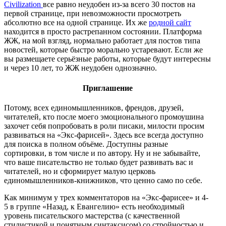
Civilization
все равно неудобен из-за всего 30 постов на
первой странице, при невозможности просмотреть
абсолютно все на одной странице. Их же
родной сайт
находится в просто растрепанном состоянии. Платформа
ЖЖ, на мой взгляд, нормально работает для постов типа
новостей, которые быстро морально устаревают. Если же
вы размещаете серьёзные работы, которые будут интересны
и через 10 лет, то ЖЖ неудобен однозначно.
Приглашение
Потому, всех единомышленников, френдов, друзей,
читателей, кто после моего эмоционального промоушина
захочет себя попробовать в роли писаки, милости просим
развиваться на «Экс-фарисей». Здесь все всегда доступно
для поиска в полном объёме. Доступны разные
сортировки, в том числе и по автору. Ну и не забывайте,
что ваше писательство не только будет развивать вас и
читателей, но и сформирует малую церковь
единомышленников-книжников, что ценно само по себе.
Как минимум у трех комментаторов на «Экс-фарисее» и 4-
5 в группе «Назад, к Евангелию» есть необходимый
уровень писательского мастерства (с качественной
стилистикой и понятным синтаксисом) со стройностью и