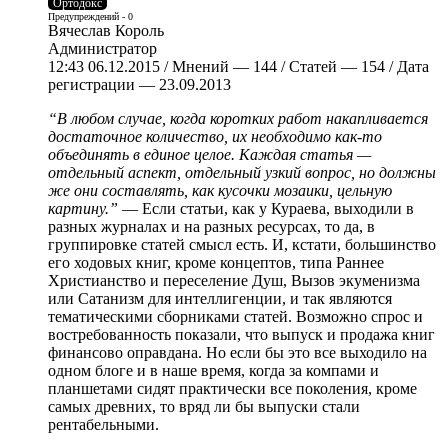
Ортодокс
Предупреждений - 0
Вячеслав Король
Администратор
12:43 06.12.2015 / Мнений — 144 / Статей — 154 / Дата
регистрации — 23.09.2013
“В любом случае, когда коротких работ накапливается
достаточное количество, их необходимо как-то
объединять в единое целое. Каждая статья —
отдельный аспект, отдельный узкий вопрос, но должны
же они составлять, как кусочки мозаики, цельную
картину.
”
— Если статьи, как у Кураева, выходили в
разных журналах и на разных ресурсах, то да, в
группировке статей смысл есть. И, кстати, большинство
его ходовых книг, кроме концептов, типа Раннее
Христианство и переселение Душ, Вызов экуменизма
или Сатанизм для интеллигенции, и так являются
тематическими сборниками статей. Возможно спрос и
востребованность показали, что выпуск и продажа книг
финансово оправдана. Но если бы это все выходило на
одном блоге и в наше время, когда за компами и
планшетами сидят практически все поколения, кроме
самых древних, то вряд ли бы выпуски стали
рентабельными.