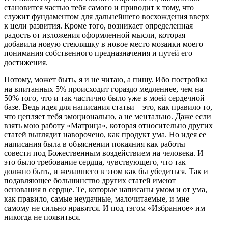
становится частью тебя самого и приводит к тому, что
служит фундаментом для дальнейшего восхождения вверх
к цели развития. Кроме того, возникает определенная
радость от изложения оформленной мысли, которая
добавила новую стекляшку в новое место мозаики моего
понимания собственного предназначения и путей его
достижения.
Потому, может быть, я и не читаю, а пишу. Ибо постройка
на впитанных 5% происходит гораздо медленнее, чем на
50% того, что и так частично было уже в моей сердечной
базе. Ведь идея для написания статьи – это, как правило то,
что цепляет тебя эмоционально, а не ментально. Даже если
взять мою работу «Матрица», которая относительно других
статей выглядит наворочено, как продукт ума. Но идея ее
написания была в объяснении покаяния как работы
совести под Божественным воздействием на человека. И
это было требование сердца, чувствующего, что так
должно быть, и желавшего в этом как бы убедиться. Так и
подавляющее большинство других статей имеют
основания в сердце. Те, которые написаны умом и от ума,
как правило, самые неудачные, малочитаемые, и мне
самому не сильно нравятся. И под тэгом «Избранное» им
никогда не появиться.