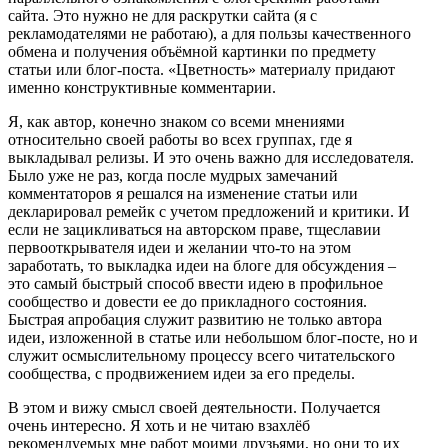
сайта. Это нужно не для раскрутки сайта (я с
рекламодателями не работаю), а для пользы качественного
обмена и получения объёмной картинки по предмету
статьи или блог-поста. «Цветность» материалу придают
именно конструктивные комментарии.
Я, как автор, конечно знаком со всеми мнениями
относительно своей работы во всех группах, где я
выкладывал релизы. И это очень важно для исследователя.
Было уже не раз, когда после мудрых замечаний
комментаторов я решался на изменение статьи или
декларировал ремейк с учетом предложений и критики. И
если не зацикливаться на авторском праве, тщеславии
первооткрывателя идеи и желании что-то на этом
заработать, то выкладка идеи на блоге для обсуждения –
это самый быстрый способ ввести идею в профильное
сообщество и довести ее до прикладного состояния.
Быстрая апробация служит развитию не только автора
идеи, изложенной в статье или небольшом блог-посте, но и
служит осмыслительному процессу всего читательского
сообщества, с продвижением идеи за его пределы.
В этом и вижу смысл своей деятельности. Получается
очень интересно. Я хоть и не читаю взахлёб
рекомендуемых мне работ моими друзьями, но они то их