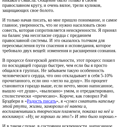
никакого смысла. Общение было только в своем
православном кругу, и очень вялое, трели куликов,
защищающих свое болото.
И только начав писать, ко мне пришло понимание, и самое
главное, уверенность, что не нужно насиловать свою
совесть, которая сопротивляется неискренности. Я принял
на баланс ума несогласие сердца с преданием
православной системы. И это оказалось толчком для
переосмысления пути спасения и исповедания, которое
требовало двух вещей: изменения и расширения сознания.
В процессе блогерской деятельности, этот процесс пошел
по восходящей гораздо быстрее, чем если бы я просто
общался в группах. Не забываем такую особенность
человеческого сердца, что оно откладывает в себя 5-10%
прочитанного, если оно «легло на душу». Но процент
становится гораздо выше, если нечто, мною написанное,
вышло «от души», «вылизано» умом, и отредактировано,
стилистически «причесано». Короче, как говорил Рэй
Брэдбери в «
Радость писать
», я «
сумел схватить капельку
этой ртути, жизни, заморозил её навеки и,
воспламенившись творческим пламенем, показал на неё и
воскликнул: «Ну, не хорошо ли это?» И это было хорошо.
»
И в таком случае, в состоянии искренности, написанное