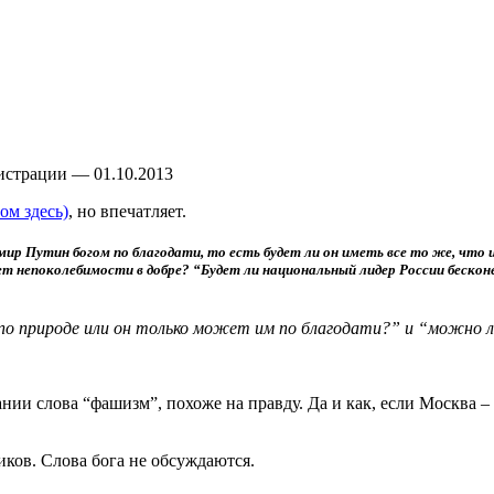
гистрации — 01.10.2013
ом здесь)
, но впечатляет.
ир Путин богом по благодати, то есть будет ли он иметь все то же, что 
ет непоколебимости в добре? “Будет ли национальный лидер России бесконе
по природе или он только может им по благодати?” и “можно ли
ии слова “фашизм”, похоже на правду. Да и как, если Москва – 
тиков. Слова бога не обсуждаются.