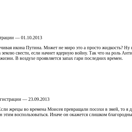
страции — 01.10.2013
точивая икона Путина. Может не миро это а просто жидкость? Ну 
а землю свести, если начнет ядерную войну. Так что на роль Ан
жизни. В воздухе проявляется запах гари последних времен.
регистрации — 23.09.2013
Если жрецы во времена Моисея превращали посохи в змей, то я
 этим воспользоваться. Иначе он окажется слишком благородным