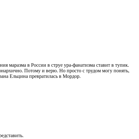
ния маразма в России в струе ура-фанатизма ставит в тупик.
онархично. Потому и верю. Но просто с трудом могу понять,
рана Ельцина превратилась в Мордор.
редставить.