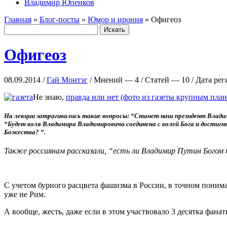
Владимир Юпенков
Главная
»
Блог-посты
»
Юмор и ирония
» Офигеоз
Офигеоз
08.09.2014 /
Гай Монтэг
/ Мнений — 4 / Статей — 10 / Дата ре
Не знаю,
правда или нет
(фото из газеты крупным план
На лекции затр
аги
вались такие вопросы: “Станет наш президент Владим
“Будет воля Владимира Владимировича соединена с волей Бога и достигн
Божества? “.
Также россиянам рассказали, “есть ли Владимир Путин Богом 
С учетом бурного расцвета фашизма в России, в точном пониман
уже не Рим.
А вообще, жесть, даже если в этом участвовало 3 десятка фана