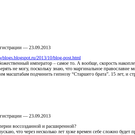
регистрации — 23.09.2013
wblogs.blogspot.ru/2013/10/blog-post.html
божественный император – самое то. А вообще, скорость накопле
ерять не могу, поскольку знаю, что маргинальное православие м
им масштабам подчинить гипнозу “Старшего брата”. 15 лет, и ст
регистрации — 23.09.2013
мперии воссозданной и расширенной?
пускаю, что через несколько лет хуже времен себе сложно будет п