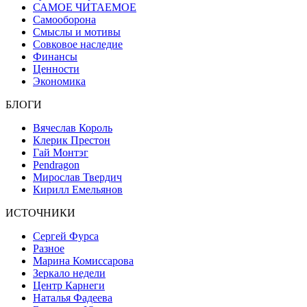
САМОЕ ЧИТАЕМОЕ
Самооборона
Смыслы и мотивы
Совковое наследие
Финансы
Ценности
Экономика
БЛОГИ
Вячеслав Король
Клерик Престон
Гай Монтэг
Pendragon
Мирослав Твердич
Кирилл Емельянов
ИСТОЧНИКИ
Сергей Фурса
Разное
Марина Комиссарова
Зеркало недели
Центр Карнеги
Наталья Фадеева