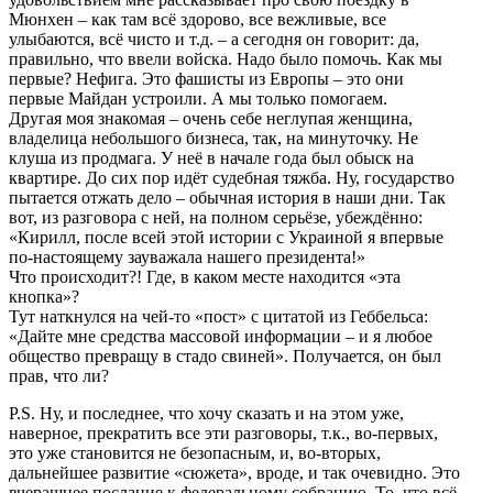
Мюнхен – как там всё здорово, все вежливые, все
улыбаются, всё чисто и т.д. – а сегодня он говорит: да,
правильно, что ввели войска. Надо было помочь. Как мы
первые? Нефига. Это фашисты из Европы – это они
первые Майдан устроили. А мы только помогаем.
Другая моя знакомая – очень себе неглупая женщина,
владелица небольшого бизнеса, так, на минуточку. Не
клуша из продмага. У неё в начале года был обыск на
квартире. До сих пор идёт судебная тяжба. Ну, государство
пытается отжать дело – обычная история в наши дни. Так
вот, из разговора с ней, на полном серьёзе, убеждённо:
«Кирилл, после всей этой истории с Украиной я впервые
по-настоящему зауважала нашего президента!»
Что происходит?! Где, в каком месте находится «эта
кнопка»?
Тут наткнулся на чей-то «пост» с цитатой из Геббельса:
«Дайте мне средства массовой информации – и я любое
общество превращу в стадо свиней». Получается, он был
прав, что ли?
P.S. Ну, и последнее, что хочу сказать и на этом уже,
наверное, прекратить все эти разговоры, т.к., во-первых,
это уже становится не безопасным, и, во-вторых,
дальнейшее развитие «сюжета», вроде, и так очевидно. Это
вчерашнее послание к федеральному собранию. То, что всё