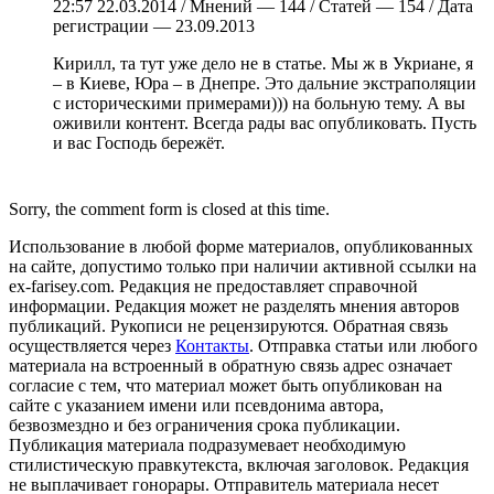
22:57 22.03.2014 / Мнений — 144 / Статей — 154 / Дата
регистрации — 23.09.2013
Кирилл, та тут уже дело не в статье. Мы ж в Укриане, я
– в Киеве, Юра – в Днепре. Это дальние экстраполяции
с историческими примерами))) на больную тему. А вы
оживили контент. Всегда рады вас опубликовать. Пусть
и вас Господь бережёт.
Sorry, the comment form is closed at this time.
Использование в любой форме материалов, опубликованных
на сайте, допустимо только при наличии активной ссылки на
ex-farisey.com. Редакция не предоставляет справочной
информации. Редакция может не разделять мнения авторов
публикаций. Рукописи не рецензируются. Обратная связь
осуществляется через
Контакты
. Отправка статьи или любого
материала на встроенный в обратную связь адрес означает
согласие с тем, что материал может быть опубликован на
сайте с указанием имени или псевдонима автора,
безвозмездно и без ограничения срока публикации.
Публикация материала подразумевает необходимую
стилистическую правкутекста, включая заголовок. Редакция
не выплачивает гонорары. Отправитель материала несет