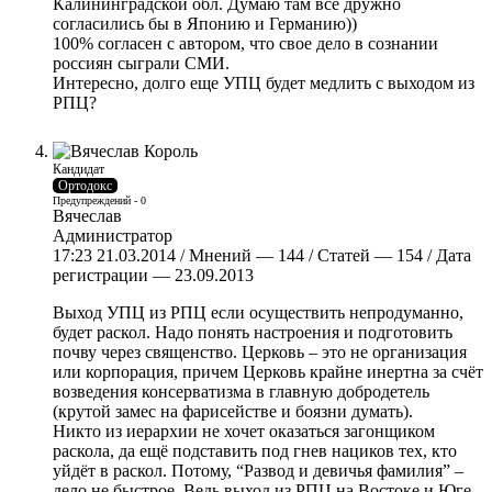
Калининградской обл. Думаю там все дружно
согласились бы в Японию и Германию))
100% согласен с автором, что свое дело в сознании
россиян сыграли СМИ.
Интересно, долго еще УПЦ будет медлить с выходом из
РПЦ?
Кандидат
Ортодокс
Предупреждений - 0
Вячеслав
Администратор
17:23 21.03.2014 / Мнений — 144 / Статей — 154 / Дата
регистрации — 23.09.2013
Выход УПЦ из РПЦ если осуществить непродуманно,
будет раскол. Надо понять настроения и подготовить
почву через священство. Церковь – это не организация
или корпорация, причем Церковь крайне инертна за счёт
возведения консерватизма в главную добродетель
(крутой замес на фарисействе и боязни думать).
Никто из иерархии не хочет оказаться загонщиком
раскола, да ещё подставить под гнев нациков тех, кто
уйдёт в раскол. Потому, “Развод и девичья фамилия” –
дело не быстрое. Ведь выход из РПЦ на Востоке и Юге