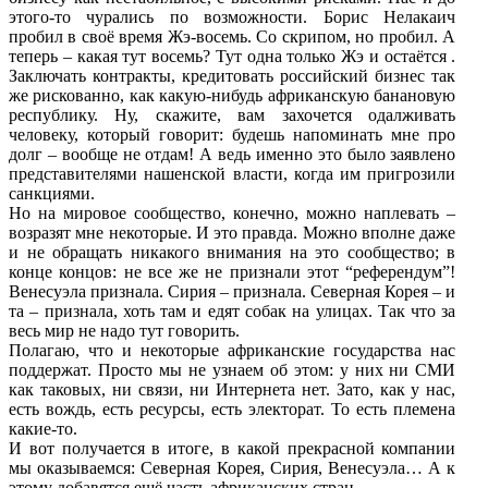
этого-то чурались по возможности. Борис Нелакаич
пробил в своё время Жэ-восемь. Со скрипом, но пробил. А
теперь – какая тут восемь? Тут одна только Жэ и остаётся .
Заключать контракты, кредитовать российский бизнес так
же рискованно, как какую-нибудь африканскую банановую
республику. Ну, скажите, вам захочется одалживать
человеку, который говорит: будешь напоминать мне про
долг – вообще не отдам! А ведь именно это было заявлено
представителями нашенской власти, когда им пригрозили
санкциями.
Но на мировое сообщество, конечно, можно наплевать –
возразят мне некоторые. И это правда. Можно вполне даже
и не обращать никакого внимания на это сообщество; в
конце концов: не все же не признали этот “референдум”!
Венесуэла признала. Сирия – признала. Северная Корея – и
та – признала, хоть там и едят собак на улицах. Так что за
весь мир не надо тут говорить.
Полагаю, что и некоторые африканские государства нас
поддержат. Просто мы не узнаем об этом: у них ни СМИ
как таковых, ни связи, ни Интернета нет. Зато, как у нас,
есть вождь, есть ресурсы, есть электорат. То есть племена
какие-то.
И вот получается в итоге, в какой прекрасной компании
мы оказываемся: Северная Корея, Сирия, Венесуэла… А к
этому добавятся ещё часть африканских стран…