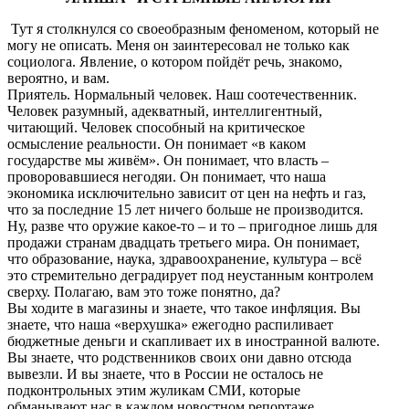
Тут я столкнулся со своеобразным феноменом, который не
могу не описать. Меня он заинтересовал не только как
социолога. Явление, о котором пойдёт речь, знакомо,
вероятно, и вам.
Приятель. Нормальный человек. Наш соотечественник.
Человек разумный, адекватный, интеллигентный,
читающий. Человек способный на критическое
осмысление реальности. Он понимает «в каком
государстве мы живём». Он понимает, что власть –
проворовавшиеся негодяи. Он понимает, что наша
экономика исключительно зависит от цен на нефть и газ,
что за последние 15 лет ничего больше не производится.
Ну, разве что оружие какое-то – и то – пригодное лишь для
продажи странам двадцать третьего мира. Он понимает,
что образование, наука, здравоохранение, культура – всё
это стремительно деградирует под неустанным контролем
сверху. Полагаю, вам это тоже понятно, да?
Вы ходите в магазины и знаете, что такое инфляция. Вы
знаете, что наша «верхушка» ежегодно распиливает
бюджетные деньги и скапливает их в иностранной валюте.
Вы знаете, что родственников своих они давно отсюда
вывезли. И вы знаете, что в России не осталось не
подконтрольных этим жуликам СМИ, которые
обманывают нас в каждом новостном репортаже,