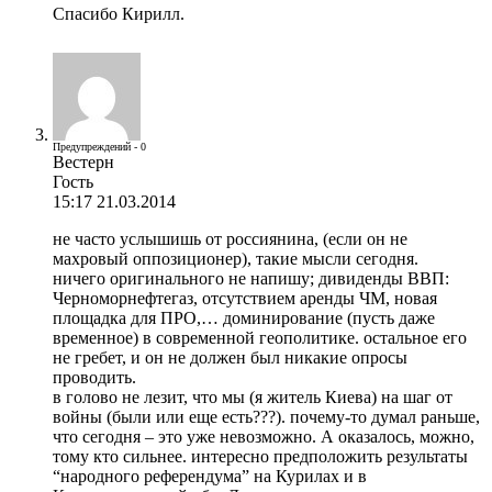
Спасибо Кирилл.
Предупреждений - 0
Вестерн
Гость
15:17 21.03.2014
не часто услышишь от россиянина, (если он не
махровый оппозиционер), такие мысли сегодня.
ничего оригинального не напишу; дивиденды ВВП:
Черноморнефтегаз, отсутствием аренды ЧМ, новая
площадка для ПРО,… доминирование (пусть даже
временное) в современной геополитике. остальное его
не гребет, и он не должен был никакие опросы
проводить.
в голово не лезит, что мы (я житель Киева) на шаг от
войны (были или еще есть???). почему-то думал раньше,
что сегодня – это уже невозможно. А оказалось, можно,
тому кто сильнее. интересно предположить результаты
“народного референдума” на Курилах и в