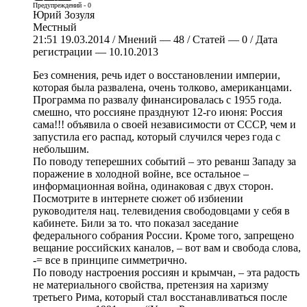
Предупреждений - 0
Юрий Зозуля
Местный
21:51 19.03.2014 / Мнений — 48 / Статей — 0 / Дата
регистрации — 10.10.2013
Без сомнения, речь идет о восстановлении империи,
которая была развалена, очень толково, американцами.
Программа по развалу финансировалась с 1955 года.
смешно, что россияне празднуют 12-го июня: Россия
сама!!! объявила о своей независимости от СССР, чем и
запустила его распад, который случился через года с
небольшим.
По поводу теперешних событий – это реванш Западу за
поражение в холодной войне, все остальное –
информационная война, одинаковая с двух сторон.
Посмотрите в интернете сюжет об избиении
руководителя нац. телевидения свободовцами у себя в
кабинете. Били за то. что показал заседание
федерального собрания России. Кроме того, запрещено
вещание российских каналов, – вот вам и свобода слова,
-= все в принципе симметрично.
По поводу настроения россиян и крымчан, – эта радость
не материального свойства, претензия на харизму
третьего Рима, который стал восстанавливаться после