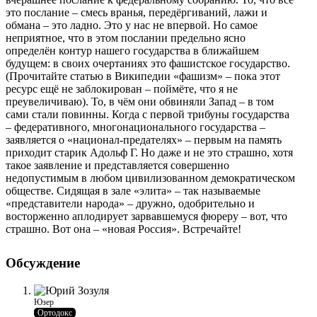
это послание – смесь вранья, передёргиваний, лажи и
обмана – это ладно. Это у нас не впервой. Но самое
неприятное, что в этом послании предельно ясно
определён контур нашего государства в ближайшем
будущем: в своих очертаниях это фашистское государство.
(Прочитайте статью в Википедии «фашизм» – пока этот
ресурс ещё не заблокирован – поймёте, что я не
преувеличиваю). То, в чём они обвиняли Запад – в том
сами стали повинны. Когда с первой трибуны государства
– федеративного, многонационального государства –
заявляется о «национал-предателях» – первым на память
приходит старик Адольф Г. Но даже и не это страшно, хотя
такое заявление и представляется совершенно
недопустимым в любом цивилизованном демократическом
обществе. Сидящая в зале «элита» – так называемые
«представители народа» – дружно, одобрительно и
восторженно аплодирует зарвавшемуся фюреру – вот, что
страшно. Вот она – «новая Россия». Встречайте!
Обсуждение
Юзер
Ортодокс