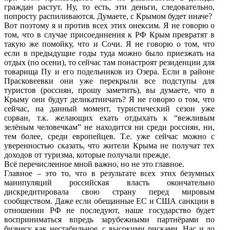
граждан растут. Ну, то есть, эти деньги, следовательно,
попросту распиливаются. Думаете, с Крымом будет иначе?
Вот поэтому я и против всех этих онексим. Я не говорю о
том, что в случае присоединения к РФ Крым превратят в
такую же помойку, что и Сочи. Я не говорю о том, что
если в предыдущие годы туда можно было приезжать на
отдых (по осени), то сейчас там понастроят резиденции для
товарища Пу и его подельников из Озера. Если в районе
Прасковеевки они уже перекрыли все подступы для
туристов (россиян, прошу заметить), вы думаете, что в
Крыму они будут деликатничать? Я не говорю о том, что
сейчас, на данный момент, туристический сезон уже
сорван, т.к. желающих ехать отдыхать к “вежливым
зелёным человечкам” не находится ни среди россиян, ни,
тем более, среди европейцев. Т.е. уже сейчас можно с
уверенностью сказать, что жители Крыма не получат тех
доходов от туризма, которые получали прежде.
Всё перечисленное мной важно, но не это главное.
Главное – это то, что в результате всех этих безумных
манипуляций российская власть окончательно
дискредитировала свою страну перед мировым
сообществом. Даже если обещанные ЕС и США санкции в
отношении РФ не последуют, наше государство будет
восприниматься впредь зарубежными партнёрами по
бизнесу как нестабильное, с высокими рисками. Нас и до