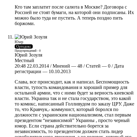
Кто там заплатит после салюта в Москве? Договора с
Россией не стоят бумаги, на которой они подписаны. Их
можно было туда не пустить. А теперь поздно пить
боржоми.
Юзер
Ортодокс
Предупреждений - 0
Юрий Зозуля
Местный
20:48 22.03.2014 / Мнений — 48 / Статей — 0 / Дата
регистрации — 10.10.2013
Слава, все происходит, как и написал. Беспомощность
власти, тупость командования и хороший пример для
остальной армии, что с ними будет за верность киевской
власти. Украина так и не стала государством, это какой
то комикс, написанный Голливудом по заказу ЦРУ. Даже
то, что Кравчук,- коммунист, который боролся по
должности с украинским национализмом, стал первым
президентом “независимой” Украины , просто черный
юмор. Если страна действительно борется за
независимость, то президентом должен стать лидер
освободительного движения, а не человек, который его