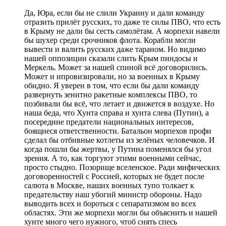
Да, Юра, если бы не слили Украину и дали команду
отразить прилёт русских, то даже те силы ПВО, что есть
в Крыму не дали бы сесть самолётам. А морпехи навели
бы шухер среди срочников флота. Корабли могли
вывести и валить русских даже тараном. Но видимо
нашей оппозиции сказали слить Крым пиндосы и
Меркель. Может за нашей спиной всё договорились.
Может и ипровизировали, но за военных в Крыму
обидно. Я уверен в том, что если бы дали команду
развернуть зенитно ракетные комплексы ПВО, то
позбивали бы всё, что летает и движется в воздухе. Но
наша беда, что Хунта справа и хунта слева (Путин), а
посередине предатели национальных интересов,
боящиеся ответственности. Батальон морпехов профи
сделал бы отбивные котлеты из зелёных человечков. И
когда пошли бы жертвы, у Путина поменялся бы угол
зрения. А то, как торгуют этими военными сейчас,
просто стыдно. Позорище вселенское. Ради мифических
договоренностей с Россией, которых не будет после
салюта в Москве, наших военных тупо толкает к
предательству наш убогий министр обороны. Надо
выводить всех и бороться с сепаратизмом во всех
областях. Эти же морпехи могли бы объяснить и нашей
хунте много чего нужного, чтоб снять спесь