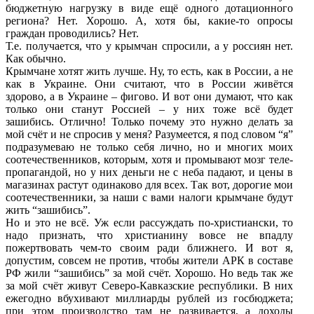
бюджетную нагрузку в виде ещё одного дотационного
региона? Нет. Хорошо. А, хотя бы, какие-то опросы
граждан проводились? Нет.
Т.е. получается, что у крымчан спросили, а у россиян нет.
Как обычно.
Крымчане хотят жить лучше. Ну, то есть, как в России, а не
как в Украине. Они считают, что в России живётся
здорово, а в Украине – фигово. И вот они думают, что как
только они станут Россией – у них тоже всё будет
зашибись. Отлично! Только почему это нужно делать за
мой счёт и не спросив у меня? Разумеется, я под словом “я”
подразумеваю не только себя лично, но и многих моих
соотечественников, которым, хотя и промывают мозг теле-
пропагандой, но у них деньги не с неба падают, и цены в
магазинах растут одинаково для всех. Так вот, дорогие мои
соотечественники, за наши с вами налоги крымчане будут
жить “зашибись”.
Но и это не всё. Уж если рассуждать по-христиански, то
надо признать, что христианину вовсе не впадлу
пожертвовать чем-то своим ради ближнего. И вот я,
допустим, совсем не против, чтобы жители АРК в составе
РФ жили “зашибись” за мой счёт. Хорошо. Но ведь так же
за мой счёт живут Северо-Кавказские республики. В них
ежегодно вбухивают миллиарды рублей из госбюджета;
при этом производство там не развивается, а доходы