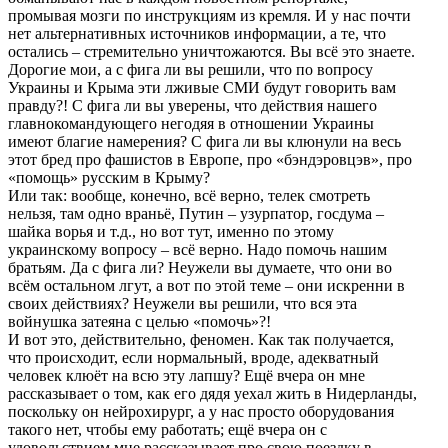
промывая мозги по инструкциям из кремля. И у нас почти
нет альтернативных источников информации, а те, что
остались – стремительно уничтожаются. Вы всё это знаете.
Дорогие мои, а с фига ли вы решили, что по вопросу
Украины и Крыма эти лживые СМИ будут говорить вам
правду?! С фига ли вы уверены, что действия нашего
главнокомандующего негодяя в отношении Украины
имеют благие намерения? С фига ли вы клюнули на весь
этот бред про фашистов в Европе, про «бэндэровцэв», про
«помощь» русским в Крыму?
Или так: вообще, конечно, всё верно, телек смотреть
нельзя, там одно враньё, Путин – узурпатор, госдума –
шайка ворья и т.д., но вот тут, именно по этому
украинскому вопросу – всё верно. Надо помочь нашим
братьям. Да с фига ли? Неужели вы думаете, что они во
всём остальном лгут, а вот по этой теме – они искренни в
своих действиях? Неужели вы решили, что вся эта
войнушка затеяна с целью «помочь»?!
И вот это, действительно, феномен. Как так получается,
что происходит, если нормальный, вроде, адекватный
человек клюёт на всю эту лапшу? Ещё вчера он мне
рассказывает о том, как его дядя уехал жить в Нидерланды,
поскольку он нейрохирург, а у нас просто оборудования
такого нет, чтобы ему работать; ещё вчера он с
удовольствием мне рассказывает про свою поездку в