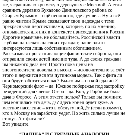
же, я сравниваю крымскую деревушку с Москвой. А если
сравнить деревню Бухалово Даниловского района со
Старым Крымом – ещё непонятно, где лучше… Ну и всё
равно жители Крыма связывают свои надежды с теми
прекрасными перспективами, которые, по их мнению,
открываются для них в контексте присоединения к России.
Дорогие крымчане, не обольщайтесь. Российской власти
глубоко наплевать на своих граждан; наши элиты
интересуются лишь собственным обогащением.
Рассказывая про загнивающие фашистские гейропы, они
отправили своих детей именно туда. А до своих граждан
им никакого дела нет. Просто пока цены на
энергоносители довольно высоки – исключительно за счёт
этого и держится вся эта путинская модель. Так с фига ли
они будут заботиться о вас? Вы-то им – на кой сдались?
Черноморский флот – да. Южное побережье под застройку
резиденций для членов Озера – да. Вон, у Горби же была
дача в Форосе. А этим отчего нельзя? Только вы помните,
чем кончилась эта дача, да? Здесь конец будет хуже. А
местное население – кто в обслугу пойдёт (если возьмут),
кто в Москву на заработки уедет. Но жить сильно лучше не
станут. А с фига ли?
Вот увидите.
“ЛАПША” И СТРЁМНЫЕ АНАЛОГИИ