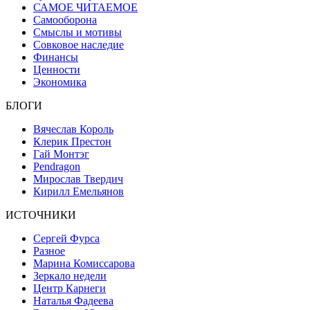
САМОЕ ЧИТАЕМОЕ
Самооборона
Смыслы и мотивы
Совковое наследие
Финансы
Ценности
Экономика
БЛОГИ
Вячеслав Король
Клерик Престон
Гай Монтэг
Pendragon
Мирослав Твердич
Кирилл Емельянов
ИСТОЧНИКИ
Сергей Фурса
Разное
Марина Комиссарова
Зеркало недели
Центр Карнеги
Наталья Фадеева