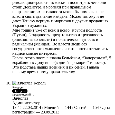
революционеров, снять маски и посмотреть чего они
стоят. Десантура и морпехи при правильном
направлении их активности могли бы помочь наше
власти снять давление майдана. Может потому и не
дают Тенюху вернуть и морпехов и других преданных
Украине служивых.
Мне тошнит уже от всех и всего. Кругом подлость
(Путин), бездарность, предательство и трусливость
(оппозиция во власти) и политическая тупость и
радикализм (Майдан). Во власти люди без
государственного мышления и готовности отстаивать
национальные интересы.
Горечь этого поста вызвана Бельбеком, “Запорожьем”, 5
кораблями в Донузлаве (в дни “перемирия” и после).
Это подстава наших военных и их семей. Ганьба
нашему временному правительству.
Кандидат
Ортодокс
Предупреждений - 0
Вячеслав
Администратор
18:45 22.03.2014 / Мнений — 144 / Статей — 154 / Дата
регистрации — 23.09.2013