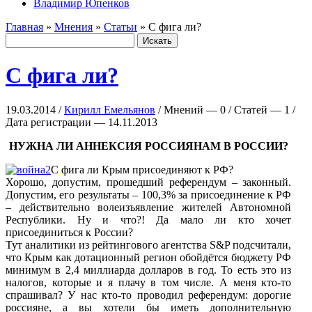
Владимир Юпенков
Главная
»
Мнения
»
Статьи
» С фига ли?
С фига ли?
19.03.2014 /
Кирилл Емельянов
/ Мнений — 0 / Статей — 1 /
Дата регистрации — 14.11.2013
НУЖНА ЛИ АННЕКСИЯ РОССИЯНАМ В РОССИИ?
C фига ли Крым присоединяют к РФ?
Хорошо, допустим, прошедший референдум – законный.
Допустим, его результаты – 100,3% за присоединение к РФ
– действительно волеизъявление жителей Автономной
Республики. Ну и что?! Да мало ли кто хочет
присоединиться к России?
Тут аналитики из рейтингового агентства S&P подсчитали,
что Крым как дотационный регион обойдётся бюджету РФ
минимум в 2,4 миллиарда долларов в год. То есть это из
налогов, которые и я плачу в том числе. А меня кто-то
спрашивал? У нас кто-то проводил референдум: дорогие
россияне, а вы хотели бы иметь дополнительную