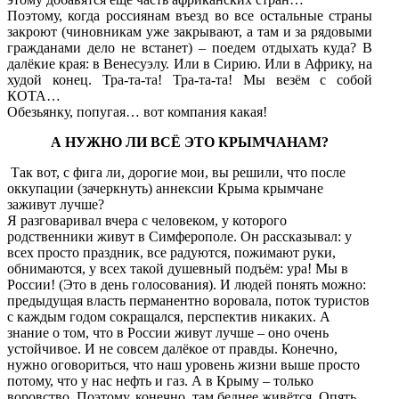
Поэтому, когда россиянам въезд во все остальные страны
закроют (чиновникам уже закрывают, а там и за рядовыми
гражданами дело не встанет) – поедем отдыхать куда? В
далёкие края: в Венесуэлу. Или в Сирию. Или в Африку, на
худой конец. Тра-та-та! Тра-та-та! Мы везём с собой
КОТА…
Обезьянку, попугая… вот компания какая!
А НУЖНО ЛИ ВСЁ ЭТО КРЫМЧАНАМ?
Так вот, с фига ли, дорогие мои, вы решили, что после
оккупации (зачеркнуть) аннексии Крыма крымчане
заживут лучше?
Я разговаривал вчера с человеком, у которого
родственники живут в Симферополе. Он рассказывал: у
всех просто праздник, все радуются, пожимают руки,
обнимаются, у всех такой душевный подъём: ура! Мы в
России! (Это в день голосования). И людей понять можно:
предыдущая власть перманентно воровала, поток туристов
с каждым годом сокращался, перспектив никаких. А
знание о том, что в России живут лучше – оно очень
устойчивое. И не совсем далёкое от правды. Конечно,
нужно оговориться, что наш уровень жизни выше просто
потому, что у нас нефть и газ. А в Крыму – только
воровство. Поэтому, конечно, там беднее живётся. Опять