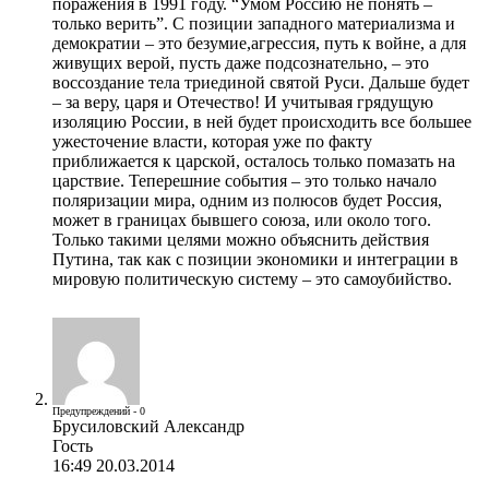
поражения в 1991 году. “Умом Россию не понять –
только верить”. С позиции западного материализма и
демократии – это безумие,агрессия, путь к войне, а для
живущих верой, пусть даже подсознательно, – это
воссоздание тела триединой святой Руси. Дальше будет
– за веру, царя и Отечество! И учитывая грядущую
изоляцию России, в ней будет происходить все большее
ужесточение власти, которая уже по факту
приближается к царской, осталось только помазать на
царствие. Теперешние события – это только начало
поляризации мира, одним из полюсов будет Россия,
может в границах бывшего союза, или около того.
Только такими целями можно объяснить действия
Путина, так как с позиции экономики и интеграции в
мировую политическую систему – это самоубийство.
Предупреждений - 0
Брусиловский Александр
Гость
16:49 20.03.2014