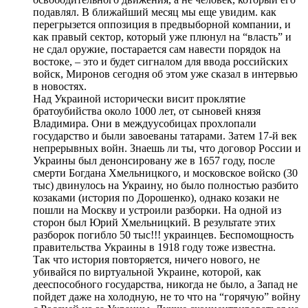
подавлял. В ближайший месяц мы еще увидим. как
перегрызется оппозиция в предвыборной компании, и
как правый сектор, который уже плюнул на “власть” и
не сдал оружие, постарается сам навести порядок на
востоке, – это и будет сигналом для ввода российских
войск, Миронов сегодня об этом уже сказал в интервью
в новостях.
Над Украиной исторически висит проклятие
братоубийства около 1000 лет, от сыновей князя
Владимира. Они в междуусобицах прохлопали
государство и были завоеваны татарами. Затем 17-й век
непрерывных войн. Знаешь ли ты, что договор России и
Украины был денонсировану же в 1657 году, после
смерти Богдана Хмельницкого, и московское войско (30
тыс) двинулось на Украину, но было полностью разбито
козаками (история по Дорошенко), однако козаки не
пошли на Москву и устроили разборки. На одной из
сторон был Юрий Хмельницкий. В результате этих
разборок погибло 50 тыс!!! украинцев. Беспомощность
правительства Украины в 1918 году тоже известна.
Так что история повторяется, ничего нового, не
убивайся по виртуальной Украине, которой, как
дееспособного государства, никогда не было, а Запад не
пойдет даже на холодную, не то что на “горячую” войну