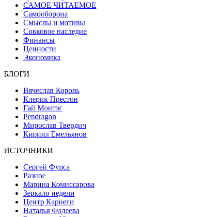
САМОЕ ЧИТАЕМОЕ
Самооборона
Смыслы и мотивы
Совковое наследие
Финансы
Ценности
Экономика
БЛОГИ
Вячеслав Король
Клерик Престон
Гай Монтэг
Pendragon
Мирослав Твердич
Кирилл Емельянов
ИСТОЧНИКИ
Сергей Фурса
Разное
Марина Комиссарова
Зеркало недели
Центр Карнеги
Наталья Фадеева