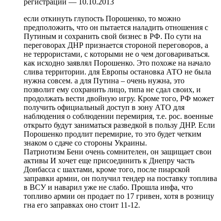
регистрации — 10.10.2013
если откинуть глупость Порошенко, то можно
предположить, что он пытается наладить отношения с
Путиным и сохранить свой бизнес в РФ. По сути на
переговорах ДНР признается стороной переговоров, а
не террористами, с которыми не о чем договариваться.
как исходно заявлял Порошенко. Это похоже на начало
слива территории. для Европы остановка АТО не была
нужна совсем. а для Путина – очень нужна, это
позволит ему сохранить лицо, типа не сдал своих, и
продолжать вести двойную игру. Кроме того, РФ может
получить официальный доступ в зону АТО для
наблюдения о соблюдении перемирия, т.е. рос. военные
открыто будут заниматься разведкой в пользу ДНР. Если
Порошенко продлит перемирие, то это будет четким
знаком о сдаче со стороны Украины.
Патриотизм Бени очень сомнителен, он защищает свои
активы И хочет еще присоединить к Днепру часть
Донбасса с шахтами, кроме того, после пиарской
заправки армии, он получил тендер на поставку топлива
в ВСУ и наварил уже не слабо. Прошла инфа, что
топливо армии он продает по 17 гривен, хотя в розницу
гна его заправках оно стоит 11-12.