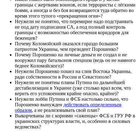
границы с жертвами воинов, если террористы с лёгкими
боями, а иногда и без боя возвращаются туда обратно во
время этого тупого «прекращения огня»?
Неужели не понятно, что перемирие надо подстраивать
не под дату подписания СА, а под полный контроль
границы с возможностью обеспечения коридоров для
беженцев?
Почему Коломойский оказался гораздо большим
патриотом Украины, чем президент Порошенко?
Почему Порошенко на личные деньги не создал и не
вооружил пару батальонов спецназа (ведь он не намного
беднее Коломойского)?
Неужели Порошенко пошел на слив Востока Украины,
ради собственности в России и Севастополе?
Неужели не понятны планы Путина по дальнейшей
дестабилизации в Украине (уже столько врал всем, что
верить его успокоениям крайне опасно, крайне)?
Неужели лобби Путина и ФСБ настолько сильно, что
Порошенко вынужден
действовать определенным
образом
, а не реализовывать свой план?
Выкорчеваны ли с корнями «саженцы» ФСБ и ГРУ РФ в
украинских структурах власти, и, особенно в силовых
ведомствах?