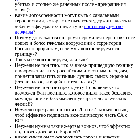
убитых и столько же раненных после «прекращения
огня»)?
Какие договоренности могут быть с банальными
террористами, которые не пытаются удержать власть и
добиться федерализации, а тупо
портят имущество
державы
?
Почему допускается во время перемирия переправка все
новых и более тяжелых вооружений с территории
России террористам, если «мы контролируем всю
границу»?
Так мы ее контролируем, или как?
Неужели не понятно, что за вновь пришедшую технику
и вооружение этим российским и местным негодяям,
придётся заплатить жизнями лучших сынов Украины
(это не пафос, это действительно так)?
Неужели не понятно президенту Порошенко, что
возможен бунт военных, которое видят такое бездарное
командование и бессмысленную трату человеческих
жизней?
Неужели прекращение огня с 20 по 27 назначено так,
чтоб эффектно подписать экономическую часть СА с
ЕС?
Неужели нужны такие жертвы воинов, чтоб эффектно
подписать договор с Европой?
Какой смысл было освобождать города и участки