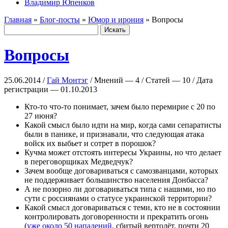
Владимир Юпенков
Главная
»
Блог-посты
»
Юмор и ирония
» Вопросы
Вопросы
25.06.2014 /
Гай Монтэг
/ Мнений — 4 / Статей — 10 / Дата
регистрации — 01.10.2013
Кто-то что-то понимает, зачем было перемирие с 20 по
27 июня?
Какой смысл было идти на мир, когда сами сепаратисты
были в панике, и признавали, что следующая атака
войск их выбьет и сотрет в порошок?
Кучма может отстоять интересы Украины, но что делает
в переговорщиках Медведчук?
Зачем вообще договариваться с самозванцами, которых
не поддерживает большинство населения Донбасса?
А не позорно ли договариваться типа с нашими, но по
сути с россиянами о статусе украинской территории?
Какой смысл договариваться с теми, кто не в состоянии
контролировать договоренности и прекратить огонь
(
уже около 50 нападений
, сбитый вертолёт, почти 20