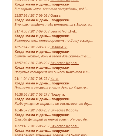
Когда мама и дочь… подружки
В тварном мире, если так рассуждать, всё "...
23:57:56 / 2017-09-05 /
Ольга.
Когда мама и дочь… подружки
Вначале наладить надо отношения с Богом, а...
21:14:53 / 2017-09-05 /
Leonid Voltchek.
Когда мама и дочь… подружки
Я поторопился отреагировать на Вашу ссылку...
18:57:14 / 2017-08-30 /
НатальOk.
Когда мама и дочь… подружки
Скажем честно, дочь в своём дивижин-энтузи...
18:57:49 / 2017-08-29 /
Вячеслав Король
Когда мама и дочь… подружки
Получено сообщение от одного знакомого в л...
21:11:04 / 2017-08-27 /
Катя.
Когда мама и дочь… подружки
Полностью согласна с вами. Если не было се...
16:38:56 / 2017-08-27 /
Подруга.
Когда мама и дочь… подружки
Когда улягутся страсти по высказыванию дру...
16:46:57 / 2017-08-25 /
Вячеслав Король
Когда мама и дочь… подружки
Спасибо Дмитрий за такой совет. У моего др...
16:29:45 / 2017-08-25 /
Вячеслав Король
Когда мама и дочь… подружки
Катя ' вдруг, женщина, говорящая “нет” про...