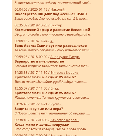
В зависимости от задачи, поставленной глоб...
00:04:05 / 2020-01-18 /
Николай.
Школярство НКЦБФР под «сенью» USAID
Зато господин Леонов всегда на коне) И ком...
08:35:09 / 2019-10-23 /
Виктор.
Космический эфир и развитие Вселенной
Эфир это среда с плотностью выше ядерной п...
00:08:13 / 2018-11-24 /
А.
Банк Аваль: Сквиз-аут или развод лохов
То есть можно покупать? Хочу разнообразить...
00:59:26 / 2018-09-02 /
Анаркулов Тимур.
Варварство в пчеловодстве
Сегодня впервые задумался зачем пчелам мед...
14:23:38 / 2017-11-30 /
Вячеслав Король
Криптовалюты и акции: VS или &?
Только не вкладывайте ффсё! А вдруг челове...
13:55:07 / 2017-11-30 /
Влад.
Криптовалюты и акции: VS или &?
Чёткая статья. То, что крутилось в голове ...
01:26:43 / 2017-11-21 /
Руслан.
Защита: оружие или вера?
В Новом Завете нет упоминания об оружии......
00:38:49 / 2017-09-06 /
Вячеслав Король
Когда мама и дочь… подружки
Это сотрясание воздуха, Ольга. Слова прави...
00:34:07 / 2017-09-06 /
Вячеслав Король