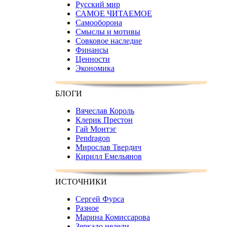
Русский мир
САМОЕ ЧИТАЕМОЕ
Самооборона
Смыслы и мотивы
Совковое наследие
Финансы
Ценности
Экономика
БЛОГИ
Вячеслав Король
Клерик Престон
Гай Монтэг
Pendragon
Мирослав Твердич
Кирилл Емельянов
ИСТОЧНИКИ
Сергей Фурса
Разное
Марина Комиссарова
Зеркало недели