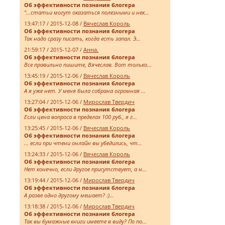
Об эффективности познания блогера
"...статьи могут оказаться полезными и нек...
13:47:17 / 2015-12-08 /
Вячеслав Король
Об эффективности познания блогера
Так надо сразу писать, когда есть запал. Э...
21:59:17 / 2015-12-07 /
Анна.
Об эффективности познания блогера
Все правильно пишите, Вячеслав. Вот только...
13:45:19 / 2015-12-06 /
Вячеслав Король
Об эффективности познания блогера
А я уже нет. У меня была собрана огромная ...
13:27:04 / 2015-12-06 /
Мирослав Твердич
Об эффективности познания блогера
Если цена вопроса в пределах 100 руб., я г...
13:25:45 / 2015-12-06 /
Вячеслав Король
Об эффективности познания блогера
... если при чтени онлайн вы убедились, чт...
13:24:33 / 2015-12-06 /
Вячеслав Король
Об эффективности познания блогера
Нет конечно, если другое присутствует, а н...
13:19:44 / 2015-12-06 /
Мирослав Твердич
Об эффективности познания блогера
А разве одно другому мешает? :)...
13:18:38 / 2015-12-06 /
Мирослав Твердич
Об эффективности познания блогера
Так вы бумажные книги имеете в виду? По по...