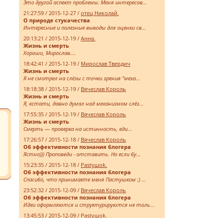
Это другой аспект проблемы. Меня интересов...
21:27:59 / 2015-12-27 /
отец Николай.
О природе стукачества
Интересные и полезные выводы для оценки св...
20:13:21 / 2015-12-19 /
Анна.
Жизнь и смерть
Хорошо, Мирослав....
18:42:41 / 2015-12-19 /
Мирослав Твердич
Жизнь и смерть
Я не смотрел на слёзы с точки зрения "меха...
18:18:38 / 2015-12-19 /
Вячеслав Король
Жизнь и смерть
Я, кстати, давно думал над механизмом слёз...
17:55:35 / 2015-12-19 /
Вячеслав Король
Жизнь и смерть
Смерть — проверка на истинность, еди...
17:26:57 / 2015-12-18 /
Вячеслав Король
Об эффективности познания блогера
Ястно))) Проповеди - отставить. Но если бу...
15:23:35 / 2015-12-18 /
Pastyшok.
Об эффективности познания блогера
Спасибо, что принимаете меня Пастушком :) ...
23:52:32 / 2015-12-09 /
Вячеслав Король
Об эффективности познания блогера
Идеи оформляются и структурируются не толь...
13:45:53 / 2015-12-09 /
Pastyшok.