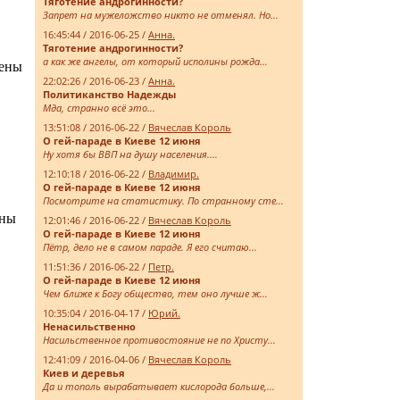
Тяготение андрогинности?
Запрет на мужеложство никто не отменял. Но...
16:45:44 / 2016-06-25 /
Анна.
Тяготение андрогинности?
а как же ангелы, от который исполины рожда...
ены
22:02:26 / 2016-06-23 /
Анна.
Политиканство Надежды
Мда, странно всё это...
13:51:08 / 2016-06-22 /
Вячеслав Король
О гей-параде в Киеве 12 июня
Ну хотя бы ВВП на душу населения....
12:10:18 / 2016-06-22 /
Владимир.
О гей-параде в Киеве 12 июня
Посмотрите на статистику. По странному сте...
ны
12:01:46 / 2016-06-22 /
Вячеслав Король
О гей-параде в Киеве 12 июня
Пётр, дело не в самом параде. Я его считаю...
11:51:36 / 2016-06-22 /
Петр.
О гей-параде в Киеве 12 июня
Чем ближе к Богу общество, тем оно лучше ж...
10:35:04 / 2016-04-17 /
Юрий.
Ненасильственно
Насильственное противостояние не по Христу...
12:41:09 / 2016-04-06 /
Вячеслав Король
Киев и деревья
Да и тополь вырабатывает кислорода больше,...