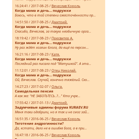
16:24:41 / 2017-08-25 /
Вячеслав Король
Когда мама и дочь… подружки
Боюсь, что в той степени ожесточённости пр...
14:51:50 / 2017-08-25 /
Дмитрий.
Когда мама и дочь… подружки
Спасибо, Вячеслав, за такую необычную орга...
18:19:42 / 2017-08-23 /
Пресвитер А.
Когда мама и дочь… подружки
Ну раз ждёт хозяин блога, да ещё по персон...
16:21:16 / 2017-08-23 /
Катя.
Когда мама и дочь… подружки
Последний раз писала под "Матушкой". А эта...
11:12:01 / 2017-08-23 /
Отец Николай.
Когда мама и дочь… подружки
Ой, Вячеслав. Случай, конечно тяжёлый. Ско...
14:27:23 / 2017-02-07 /
Ольга.
Самодельная пенсия
А как же: "НЕ ЗАБОТЬТЕСЬ..?..." Кто учре...
17:55:42 / 2017-01-13 /
Дмитрий.
Задумчивые админы форума KURAEV.RU
Меня таки одобрили, но я так и не смог зай...
16:51:35 / 2016-06-25 /
Вячеслав Король
Тяготение андрогинности?
Да, кстати, дело не в ошибке Бога, а в при...
16:47:18 / 2016-06-25 /
Вячеслав Король