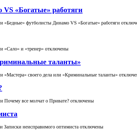
 VS «Богатые» работяги
си «Бедные» футболисты Динамо VS «Богатые» работяги
отключ
и «Сало» и «тренер»
отключены
«Криминальные таланты»
си «Мастера» своего дела или «Криминальные таланты»
отключе
?
и Почему все молчат о Привате?
отключены
миста
си Записки неисправимого оптимиста
отключены