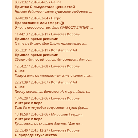
08:21:32 / 2016-04-05 /
Galina
Притча: О пьедестале ценностей
Человек действительно существо сердечное, ...
09:48:30 / 2016-03-04 /
Петро.
Православие или смерть(((
Это не православные , Это ПРАВОСЛАВНУТЫЕ. ...
11:44:13 / 2016-02-11 /
Вячеслав Король
Пришло время ревизии
И мне не близок. Мне близко человеческое л...
06:53:31 / 2016-02-11 /
Konstantin V Art
Пришло время ревизии
Сделали бы новый, а тот бы оставили для ис...
12:54:27 / 2016-02-08 /
Вячеслав Король
О нас
Гиперссылка на «контакты» есть в самом низ...
22:21:39 / 2016-02-07 /
Konstantin V Art
О нас
Прошу прощения, Вячеслав. Не могу найти, с...
18:46:28 / 2016-02-06 /
Вячеслав Король
Интерес к вере
Если бы я не увидел сочувствия к сути фраз...
18:18:58 / 2016-02-06 /
Мирослав Твердич
Интерес к вере
Кратенько, но слишком длинно. "Для ме...
22:55:40 / 2015-12-27 /
Вячеслав Король
О природе стукачества