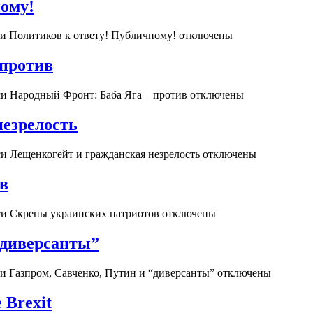
ному!
и Политиков к ответу! Публичному!
отключены
 против
си Народный Фронт: Баба Яга – против
отключены
незрелость
и Лещенкогейт и гражданская незрелость
отключены
в
си Скрепы украинских патриотов
отключены
“диверсанты”
и Газпром, Савченко, Путин и “диверсанты”
отключены
 Brexit