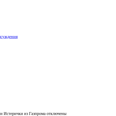
бсуждения
си Истерички из Газпрома
отключены