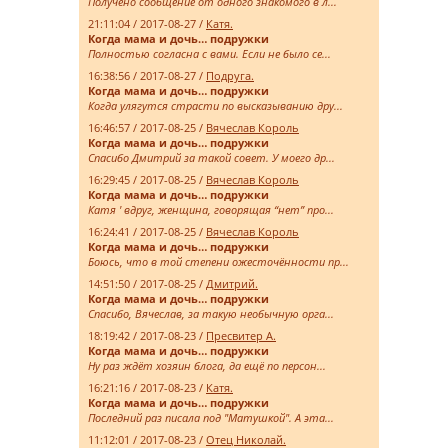
Получено сообщение от одного знакомого в л...
21:11:04 / 2017-08-27 /
Катя.
Когда мама и дочь… подружки
Полностью согласна с вами. Если не было се...
16:38:56 / 2017-08-27 /
Подруга.
Когда мама и дочь… подружки
Когда улягутся страсти по высказыванию дру...
16:46:57 / 2017-08-25 /
Вячеслав Король
Когда мама и дочь… подружки
Спасибо Дмитрий за такой совет. У моего др...
16:29:45 / 2017-08-25 /
Вячеслав Король
Когда мама и дочь… подружки
Катя ' вдруг, женщина, говорящая “нет” про...
16:24:41 / 2017-08-25 /
Вячеслав Король
Когда мама и дочь… подружки
Боюсь, что в той степени ожесточённости пр...
14:51:50 / 2017-08-25 /
Дмитрий.
Когда мама и дочь… подружки
Спасибо, Вячеслав, за такую необычную орга...
18:19:42 / 2017-08-23 /
Пресвитер А.
Когда мама и дочь… подружки
Ну раз ждёт хозяин блога, да ещё по персон...
16:21:16 / 2017-08-23 /
Катя.
Когда мама и дочь… подружки
Последний раз писала под "Матушкой". А эта...
11:12:01 / 2017-08-23 /
Отец Николай.