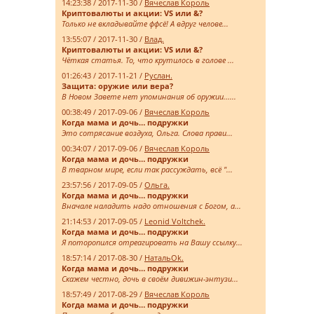
14:23:38 / 2017-11-30 /
Вячеслав Король
Криптовалюты и акции: VS или &?
Только не вкладывайте ффсё! А вдруг челове...
13:55:07 / 2017-11-30 /
Влад.
Криптовалюты и акции: VS или &?
Чёткая статья. То, что крутилось в голове ...
01:26:43 / 2017-11-21 /
Руслан.
Защита: оружие или вера?
В Новом Завете нет упоминания об оружии......
00:38:49 / 2017-09-06 /
Вячеслав Король
Когда мама и дочь… подружки
Это сотрясание воздуха, Ольга. Слова прави...
00:34:07 / 2017-09-06 /
Вячеслав Король
Когда мама и дочь… подружки
В тварном мире, если так рассуждать, всё "...
23:57:56 / 2017-09-05 /
Ольга.
Когда мама и дочь… подружки
Вначале наладить надо отношения с Богом, а...
21:14:53 / 2017-09-05 /
Leonid Voltchek.
Когда мама и дочь… подружки
Я поторопился отреагировать на Вашу ссылку...
18:57:14 / 2017-08-30 /
НатальOk.
Когда мама и дочь… подружки
Скажем честно, дочь в своём дивижин-энтузи...
18:57:49 / 2017-08-29 /
Вячеслав Король
Когда мама и дочь… подружки