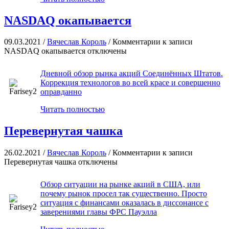
NASDAQ окапывается
09.03.2021 /
Вячеслав Король
/
Комментарии
к записи
NASDAQ окапывается
отключены
Дневной обзор рынка акций Соединённых Штатов.
Коррекция технологов во всей красе и совершенно
оправданно
Читать полностью
Перевернутая чашка
26.02.2021 /
Вячеслав Король
/
Комментарии
к записи
Перевернутая чашка
отключены
Обзор ситуации на рынке акций в США, или
почему рынок просел так существенно. Просто
ситуация с финансами оказалась в диссонансе с
заверениями главы ФРС Пауэлла