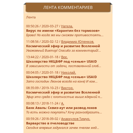
ЛЕНТА КОММЕНТАРИЕВ
Лента
00:50:26 / 2020-03-27 /
Натела.
Вирус по имени «Карантин без тормозов»
Браво! Но когда же мы сможем противостоять...
11:08:56 / 2020-02-12 /
Владимир Юпенков.
Космический эфир и развитие Вселенной
Уважаемый Виктор! Спасибо за комментарий!...
13:44:22 / 2020-01-18 /
Bee.
Школярство НКЦБФР под «сенью» USAID
В зависимости от задачи, поставленной глоб...
00:04:05 / 2020-01-18 /
Николай.
Школярство НКЦБФР под «сенью» USAID
Зато господин Леонов всегда на коне) И ком...
08:35:09 / 2019-10-23 /
Виктор.
Космический эфир и развитие Вселенной
Эфир это среда с плотностью выше ядерной п...
00:08:13 / 2018-11-24 /
А.
Банк Аваль: Сквиз-аут или развод лохов
То есть можно покупать? Хочу разнообразить...
00:59:26 / 2018-09-02 /
Анаркулов Тимур.
Варварство в пчеловодстве
Сегодня впервые задумался зачем пчелам мед...