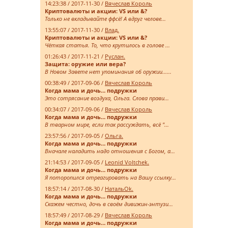
14:23:38 / 2017-11-30 /
Вячеслав Король
Криптовалюты и акции: VS или &?
Только не вкладывайте ффсё! А вдруг челове...
13:55:07 / 2017-11-30 /
Влад.
Криптовалюты и акции: VS или &?
Чёткая статья. То, что крутилось в голове ...
01:26:43 / 2017-11-21 /
Руслан.
Защита: оружие или вера?
В Новом Завете нет упоминания об оружии......
00:38:49 / 2017-09-06 /
Вячеслав Король
Когда мама и дочь… подружки
Это сотрясание воздуха, Ольга. Слова прави...
00:34:07 / 2017-09-06 /
Вячеслав Король
Когда мама и дочь… подружки
В тварном мире, если так рассуждать, всё "...
23:57:56 / 2017-09-05 /
Ольга.
Когда мама и дочь… подружки
Вначале наладить надо отношения с Богом, а...
21:14:53 / 2017-09-05 /
Leonid Voltchek.
Когда мама и дочь… подружки
Я поторопился отреагировать на Вашу ссылку...
18:57:14 / 2017-08-30 /
НатальOk.
Когда мама и дочь… подружки
Скажем честно, дочь в своём дивижин-энтузи...
18:57:49 / 2017-08-29 /
Вячеслав Король
Когда мама и дочь… подружки