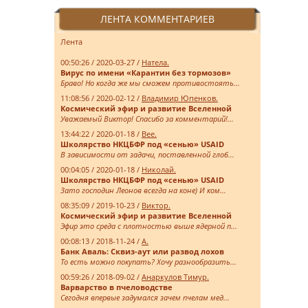
ЛЕНТА КОММЕНТАРИЕВ
Лента
00:50:26 / 2020-03-27 /
Натела.
Вирус по имени «Карантин без тормозов»
Браво! Но когда же мы сможем противостоять...
11:08:56 / 2020-02-12 /
Владимир Юпенков.
Космический эфир и развитие Вселенной
Уважаемый Виктор! Спасибо за комментарий!...
13:44:22 / 2020-01-18 /
Bee.
Школярство НКЦБФР под «сенью» USAID
В зависимости от задачи, поставленной глоб...
00:04:05 / 2020-01-18 /
Николай.
Школярство НКЦБФР под «сенью» USAID
Зато господин Леонов всегда на коне) И ком...
08:35:09 / 2019-10-23 /
Виктор.
Космический эфир и развитие Вселенной
Эфир это среда с плотностью выше ядерной п...
00:08:13 / 2018-11-24 /
А.
Банк Аваль: Сквиз-аут или развод лохов
То есть можно покупать? Хочу разнообразить...
00:59:26 / 2018-09-02 /
Анаркулов Тимур.
Варварство в пчеловодстве
Сегодня впервые задумался зачем пчелам мед...