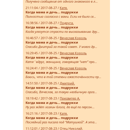
Получено сообщение от одного знакомого в л...
21:11:04 / 2017-08-27 /
Катя.
Когда мама и дочь… подружки
Полностью согласна с вами. Если не было се...
16:38:56 / 2017-08-27 /
Подруга.
Когда мама и дочь… подружки
Когда улягутся страсти по высказыванию дру...
16:46:57 / 2017-08-25 /
Вячеслав Король
Когда мама и дочь… подружки
Спасибо Дмитрий за такой совет. У моего др...
16:29:45 / 2017-08-25 /
Вячеслав Король
Когда мама и дочь… подружки
Катя ' вдруг, женщина, говорящая “нет” про...
16:24:41 / 2017-08-25 /
Вячеслав Король
Когда мама и дочь… подружки
Боюсь, что в той степени ожесточённости пр...
14:51:50 / 2017-08-25 /
Дмитрий.
Когда мама и дочь… подружки
Спасибо, Вячеслав, за такую необычную орга...
18:19:42 / 2017-08-23 /
Пресвитер А.
Когда мама и дочь… подружки
Ну раз ждёт хозяин блога, да ещё по персон...
16:21:16 / 2017-08-23 /
Катя.
Когда мама и дочь… подружки
Последний раз писала под "Матушкой". А эта...
11:12:01 / 2017-08-23 /
Отец Николай.