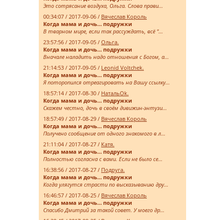
Это сотрясание воздуха, Ольга. Слова прави...
00:34:07 / 2017-09-06 /
Вячеслав Король
Когда мама и дочь… подружки
В тварном мире, если так рассуждать, всё "...
23:57:56 / 2017-09-05 /
Ольга.
Когда мама и дочь… подружки
Вначале наладить надо отношения с Богом, а...
21:14:53 / 2017-09-05 /
Leonid Voltchek.
Когда мама и дочь… подружки
Я поторопился отреагировать на Вашу ссылку...
18:57:14 / 2017-08-30 /
НатальOk.
Когда мама и дочь… подружки
Скажем честно, дочь в своём дивижин-энтузи...
18:57:49 / 2017-08-29 /
Вячеслав Король
Когда мама и дочь… подружки
Получено сообщение от одного знакомого в л...
21:11:04 / 2017-08-27 /
Катя.
Когда мама и дочь… подружки
Полностью согласна с вами. Если не было се...
16:38:56 / 2017-08-27 /
Подруга.
Когда мама и дочь… подружки
Когда улягутся страсти по высказыванию дру...
16:46:57 / 2017-08-25 /
Вячеслав Король
Когда мама и дочь… подружки
Спасибо Дмитрий за такой совет. У моего др...