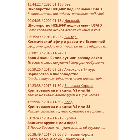
13:44:22 / 2020-01-18 /
Bee.
Школярство НКЦБФР под «сенью» USAID
В зависимости от задачи, поставленной глоб...
00:04:05 / 2020-01-18 /
Николай.
Школярство НКЦБФР под «сенью» USAID
Зато господин Леонов всегда на коне) И ком...
08:35:09 / 2019-10-23 /
Виктор.
Космический эфир и развитие Вселенной
Эфир это среда с плотностью выше ядерной п...
00:08:13 / 2018-11-24 /
А.
Банк Аваль: Сквиз-аут или развод лохов
То есть можно покупать? Хочу разнообразить...
00:59:26 / 2018-09-02 /
Анаркулов Тимур.
Варварство в пчеловодстве
Сегодня впервые задумался зачем пчелам мед...
14:23:38 / 2017-11-30 /
Вячеслав Король
Криптовалюты и акции: VS или &?
Только не вкладывайте ффсё! А вдруг челове...
13:55:07 / 2017-11-30 /
Влад.
Криптовалюты и акции: VS или &?
Чёткая статья. То, что крутилось в голове ...
01:26:43 / 2017-11-21 /
Руслан.
Защита: оружие или вера?
В Новом Завете нет упоминания об оружии......
00:38:49 / 2017-09-06 /
Вячеслав Король
Когда мама и дочь… подружки