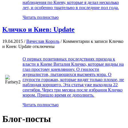
наблюдения по Киеву, которые я делал несколько
лет, и особенно тщательно в последние пол года.
Читать полностью
Кличко и Киев: Update
19.04.2015 /
Вячеслав Король
/
Комментарии
к записи Кличко
и Киев: Update
отключены
О первых позитивных последствиях прихода к
власти в Киеве Виталия Кличко, которые видны на
глаз простому киевлянину. О гнилости
журналистов, пытающихся высмеять мэра. О
глупости горожан, которые видят только плохое, не
наблюдая хорошего. Эта статья уже выходила 22
сентября. Через три месяца после избрания Кличко
мэром. Пришло время ее дополнить.
Читать полностью
Блог-посты