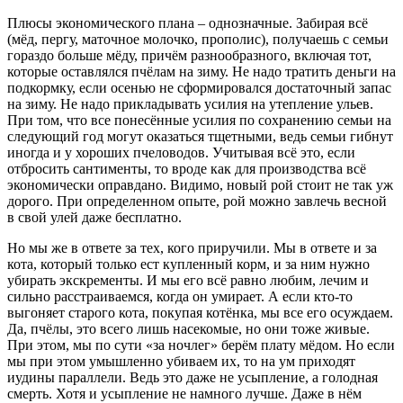
Плюсы экономического плана – однозначные. Забирая всё
(мёд, пергу, маточное молочко, прополис), получаешь с семьи
гораздо больше мёду, причём разнообразного, включая тот,
которые оставлялся пчёлам на зиму. Не надо тратить деньги на
подкормку, если осенью не сформировался достаточный запас
на зиму. Не надо прикладывать усилия на утепление ульев.
При том, что все понесённые усилия по сохранению семьи на
следующий год могут оказаться тщетными, ведь семьи гибнут
иногда и у хороших пчеловодов. Учитывая всё это, если
отбросить сантименты, то вроде как для производства всё
экономически оправдано. Видимо, новый рой стоит не так уж
дорого. При определенном опыте, рой можно завлечь весной
в свой улей даже бесплатно.
Но мы же в ответе за тех, кого приручили. Мы в ответе и за
кота, который только ест купленный корм, и за ним нужно
убирать экскременты. И мы его всё равно любим, лечим и
сильно расстраиваемся, когда он умирает. А если кто-то
выгоняет старого кота, покупая котёнка, мы все его осуждаем.
Да, пчёлы, это всего лишь насекомые, но они тоже живые.
При этом, мы по сути «за ночлег» берём плату мёдом. Но если
мы при этом умышленно убиваем их, то на ум приходят
иудины параллели. Ведь это даже не усыпление, а голодная
смерть. Хотя и усыпление не намного лучше. Даже в нём