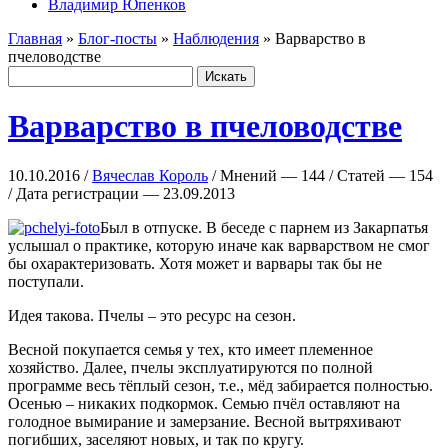
Владимир Юпенков
Главная
»
Блог-посты
»
Наблюдения
» Варварство в
пчеловодстве
Варварство в пчеловодстве
10.10.2016 /
Вячеслав Король
/ Мнений — 144 / Статей — 154
/ Дата регистрации — 23.09.2013
Был в отпуске. В беседе с парнем из Закарпатья
услышал о практике, которую иначе как варварством не смог
бы охарактеризовать. Хотя может и варвары так бы не
поступали.
Идея такова. Пчелы – это ресурс на сезон.
Весной покупается семья у тех, кто имеет племенное
хозяйство. Далее, пчелы эксплуатируются по полной
программе весь тёплый сезон, т.е., мёд забирается полностью.
Осенью – никаких подкормок. Семью пчёл оставляют на
голодное вымирание и замерзание. Весной вытряхивают
погибших, заселяют новых, и так по кругу.