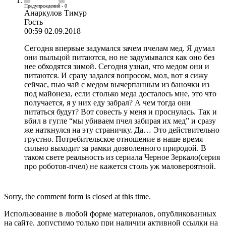
Предупреждений - 0
Анаркулов Тимур
Гость
00:59 02.09.2018
Сегодня впервые задумался зачем пчелам мед. Я думал
они пыльцой питаются, но не задумывался как оно без
нее обходятся зимой. Сегодня узнал, что медом они и
питаются. И сразу задался вопросом, мол, вот я сижу
сейчас, пью чай с медом вычерпанным из баночки из
под майонеза, если столько меда досталось мне, это что
получается, я у них еду забрал? А чем тогда они
питаться будут? Вот совесть у меня и проснулась. Так и
вбил в гугле “мы убиваем пчел забирая их мед” и сразу
же наткнулся на эту страничку. Да… Это действительно
грустно. Потребительское отношение в наше время
сильно выходит за рамки дозволенного природой. В
таком свете реальность из сериала Черное Зеркало(серия
про роботов-пчел) не кажется столь уж маловероятной.
Sorry, the comment form is closed at this time.
Использование в любой форме материалов, опубликованных
на сайте, допустимо только при наличии активной ссылки на