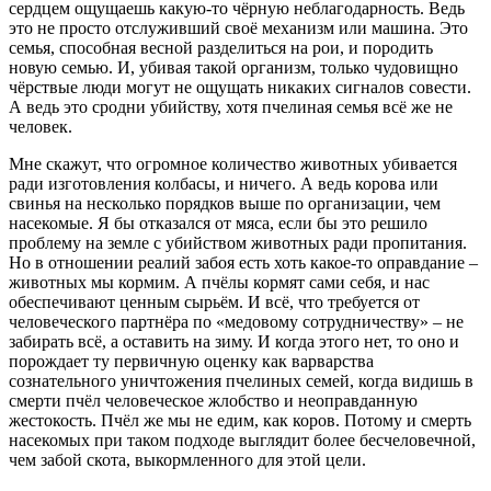
сердцем ощущаешь какую-то чёрную неблагодарность. Ведь
это не просто отслуживший своё механизм или машина. Это
семья, способная весной разделиться на рои, и породить
новую семью. И, убивая такой организм, только чудовищно
чёрствые люди могут не ощущать никаких сигналов совести.
А ведь это сродни убийству, хотя пчелиная семья всё же не
человек.
Мне скажут, что огромное количество животных убивается
ради изготовления колбасы, и ничего. А ведь корова или
свинья на несколько порядков выше по организации, чем
насекомые. Я бы отказался от мяса, если бы это решило
проблему на земле с убийством животных ради пропитания.
Но в отношении реалий забоя есть хоть какое-то оправдание –
животных мы кормим. А пчёлы кормят сами себя, и нас
обеспечивают ценным сырьём. И всё, что требуется от
человеческого партнёра по «медовому сотрудничеству» – не
забирать всё, а оставить на зиму. И когда этого нет, то оно и
порождает ту первичную оценку как варварства
сознательного уничтожения пчелиных семей, когда видишь в
смерти пчёл человеческое жлобство и неоправданную
жестокость. Пчёл же мы не едим, как коров. Потому и смерть
насекомых при таком подходе выглядит более бесчеловечной,
чем забой скота, выкормленного для этой цели.