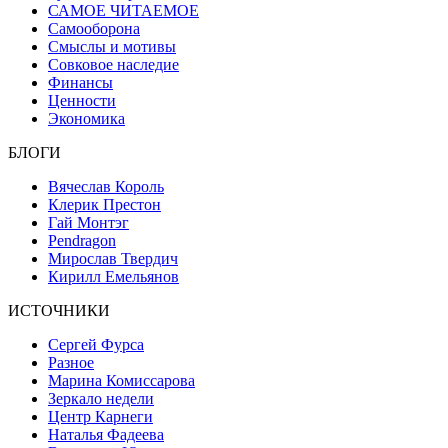
САМОЕ ЧИТАЕМОЕ
Самооборона
Смыслы и мотивы
Совковое наследие
Финансы
Ценности
Экономика
БЛОГИ
Вячеслав Король
Клерик Престон
Гай Монтэг
Pendragon
Мирослав Твердич
Кирилл Емельянов
ИСТОЧНИКИ
Сергей Фурса
Разное
Марина Комиссарова
Зеркало недели
Центр Карнеги
Наталья Фадеева