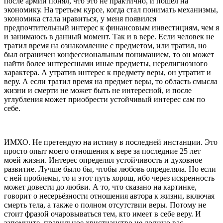
после армии понял, что это не практично, и пошёл на
экономику. На третьем курсе, когда стал понимать механизмы,
экономика стала нравиться, у меня появился
предпочтительный интерес к финансовым инвестициям, чем я
и занимаюсь в данный момент. Так и в вере. Если человек не
тратил время на ознакомление с предметом, или тратил, но
был ограничен конфессиональным пониманием, то он может
найти более интересными иные предметы, нерелигиозного
характера. А утратив интерес к предмету веры, он утратит и
веру. А если тратил время на предмет веры, то область смысла
жизни и смерти не может быть не интересной, и после
углубления может приобрести устойчивый интерес сам по
себе.
ИМХО. Не претендую на истину в последней инстанции. Это
просто опыт моего отношения к вере за последние 25 лет
моей жизни. Интерес определял устойчивость и духовное
развитие. Лучше было бы, чтобы любовь определяла. Но если
с ней проблемы, то и этот путь хорош, ибо через искренность
может довести до любви. А то, что сказано на картинке,
говорит о несерьёзности отношения автора к жизни, включая
смерть тела, а также о полном отсутствии веры. Потому не
стоит фразой очаровываться тем, кто имеет в себе веру. И
запомните, правильное христианство не должно вас