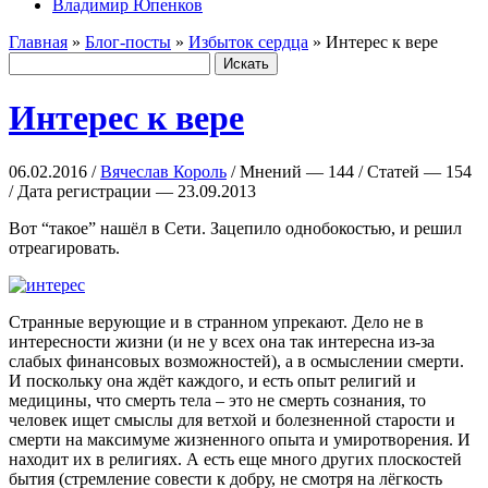
Владимир Юпенков
Главная
»
Блог-посты
»
Избыток сердца
» Интерес к вере
Интерес к вере
06.02.2016 /
Вячеслав Король
/ Мнений — 144 / Статей — 154
/ Дата регистрации — 23.09.2013
Вот “такое” нашёл в Сети. Зацепило однобокостью, и решил
отреагировать.
Странные верующие и в странном упрекают. Дело не в
интересности жизни (и не у всех она так интересна из-за
слабых финансовых возможностей), а в осмыслении смерти.
И поскольку она ждёт каждого, и есть опыт религий и
медицины, что смерть тела – это не смерть сознания, то
человек ищет смыслы для ветхой и болезненной старости и
смерти на максимуме жизненного опыта и умиротворения. И
находит их в религиях. А есть еще много других плоскостей
бытия (стремление совести к добру, не смотря на лёгкость