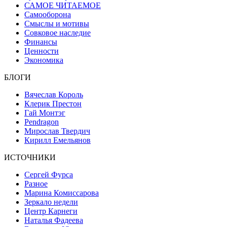
САМОЕ ЧИТАЕМОЕ
Самооборона
Смыслы и мотивы
Совковое наследие
Финансы
Ценности
Экономика
БЛОГИ
Вячеслав Король
Клерик Престон
Гай Монтэг
Pendragon
Мирослав Твердич
Кирилл Емельянов
ИСТОЧНИКИ
Сергей Фурса
Разное
Марина Комиссарова
Зеркало недели
Центр Карнеги
Наталья Фадеева