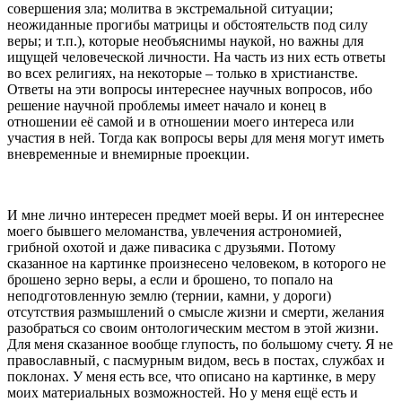
совершения зла; молитва в экстремальной ситуации;
неожиданные прогибы матрицы и обстоятельств под силу
веры; и т.п.), которые необъяснимы наукой, но важны для
ищущей человеческой личности. На часть из них есть ответы
во всех религиях, на некоторые – только в христианстве.
Ответы на эти вопросы интереснее научных вопросов, ибо
решение научной проблемы имеет начало и конец в
отношении её самой и в отношении моего интереса или
участия в ней. Тогда как вопросы веры для меня могут иметь
вневременные и внемирные проекции.
И мне лично интересен предмет моей веры. И он интереснее
моего бывшего меломанства, увлечения астрономией,
грибной охотой и даже пивасика с друзьями. Потому
сказанное на картинке произнесено человеком, в которого не
брошено зерно веры, а если и брошено, то попало на
неподготовленную землю (тернии, камни, у дороги)
отсутствия размышлений о смысле жизни и смерти, желания
разобраться со своим онтологическим местом в этой жизни.
Для меня сказанное вообще глупость, по большому счету. Я не
православный, с пасмурным видом, весь в постах, службах и
поклонах. У меня есть все, что описано на картинке, в меру
моих материальных возможностей. Но у меня ещё есть и