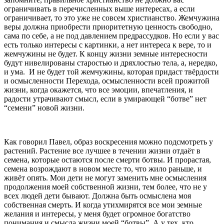
ограничивать в перечисленных выше интересах, а если
ограничивает, то это уже не совсем христианство. Жемчужина
веры должна приобрести приоритетную ценность свободно,
сама по себе, а не под давлением предрассудков. Но если у вас
есть только интересы с картинки, а нет интереса к вере, то и
жемчужины не будет. К концу жизни земные интересности
будут нивелированы старостью и дряхлостью тела, а, нередко,
и ума. И не будет той жемчужины, которая придаст твёрдости
и осмысленности Перехода, осмысленности всей прожитой
жизни, когда окажется, что все эмоции, впечатления, и
радости утрачивают смысл, если в умирающей “ботве” нет
“семени” новой жизни.
Как говорил Павел, образ воскресения можно подсмотреть у
растений. Растение все лучшее в течении жизни отдаёт в
семена, которые остаются после смерти ботвы. И прорастая,
семена возрождают в новом месте то, что жило раньше, и
живёт опять. Мои дети не могут заменить мне осмысления
продолжения моей собственной жизни, тем более, что не у
всех людей дети бывают. Должна быть осмыслена моя
собственная смерть. И когда утихмирятся все мои земные
желания и интересы, у меня будет огромное богатство
понимания и смысла жизни моей “ботвы”. А у тех, кто