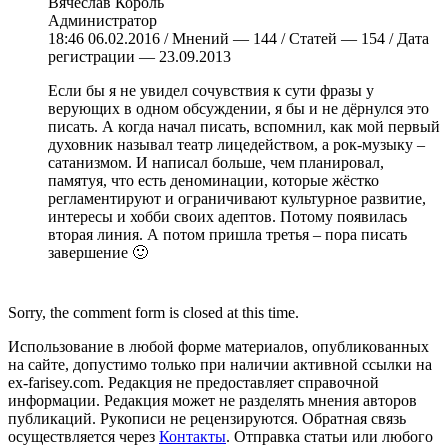
Вячеслав Король
Администратор
18:46 06.02.2016 / Мнений — 144 / Статей — 154 / Дата
регистрации — 23.09.2013
Если бы я не увидел сочувствия к сути фразы у
верующих в одном обсуждении, я бы и не дёрнулся это
писать. А когда начал писать, вспомнил, как мой первый
духовник называл театр лицедейством, а рок-музыку –
сатанизмом. И написал больше, чем планировал,
памятуя, что есть деноминации, которые жёстко
регламентируют и ограничивают культурное развитие,
интересы и хобби своих адептов. Потому появилась
вторая линия. А потом пришла третья – пора писать
завершение 🙂
Sorry, the comment form is closed at this time.
Использование в любой форме материалов, опубликованных
на сайте, допустимо только при наличии активной ссылки на
ex-farisey.com. Редакция не предоставляет справочной
информации. Редакция может не разделять мнения авторов
публикаций. Рукописи не рецензируются. Обратная связь
осуществляется через
Контакты
. Отправка статьи или любого