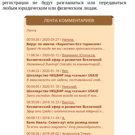
регистрации не будут разглашаться или передаваться
любым юридическим или физическим лицам.
ЛЕНТА КОММЕНТАРИЕВ
Лента
00:50:26 / 2020-03-27 /
Натела.
Вирус по имени «Карантин без тормозов»
Браво! Но когда же мы сможем противостоять...
11:08:56 / 2020-02-12 /
Владимир Юпенков.
Космический эфир и развитие Вселенной
Уважаемый Виктор! Спасибо за комментарий!...
13:44:22 / 2020-01-18 /
Bee.
Школярство НКЦБФР под «сенью» USAID
В зависимости от задачи, поставленной глоб...
00:04:05 / 2020-01-18 /
Николай.
Школярство НКЦБФР под «сенью» USAID
Зато господин Леонов всегда на коне) И ком...
08:35:09 / 2019-10-23 /
Виктор.
Космический эфир и развитие Вселенной
Эфир это среда с плотностью выше ядерной п...
00:08:13 / 2018-11-24 /
А.
Банк Аваль: Сквиз-аут или развод лохов
То есть можно покупать? Хочу разнообразить...
00:59:26 / 2018-09-02 /
Анаркулов Тимур.