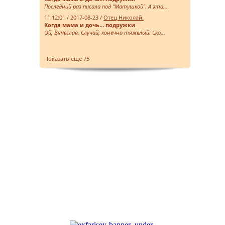
Последний раз писала под "Матушкой". А эта...
11:12:01 / 2017-08-23 /
Отец Николай.
Когда мама и дочь… подружки
Ой, Вячеслав. Случай, конечно тяжёлый. Ско...
Показать еще 75