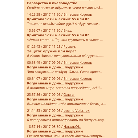
Варварство в пчеловодстве
Сегодня впервые задумался зачем пчелам мед...
14:23:38 / 2017-11-30 /
Вячеслав Король
Криптовалюты и акции: VS или &?
Только не вкладывайте ффсё! А вдруг челове...
13:55:07 / 2017-11-30 /
Влад.
Криптовалюты и акции: VS или &?
Чёткая статья. То, что крутилось в голове ...
01:26:43 / 2017-11-21 /
Руслан.
Защита: оружие или вера?
В Новом Завете нет упоминания об оружии......
00:38:49 / 2017-09-06 /
Вячеслав Король
Когда мама и дочь… подружки
Это сотрясание воздуха, Ольга. Слова прави...
00:34:07 / 2017-09-06 /
Вячеслав Король
Когда мама и дочь… подружки
В тварном мире, если так рассуждать, всё "...
23:57:56 / 2017-09-05 /
Ольга.
Когда мама и дочь… подружки
Вначале наладить надо отношения с Богом, а...
21:14:53 / 2017-09-05 /
Leonid Voltchek.
Когда мама и дочь… подружки
Я поторопился отреагировать на Вашу ссылку...
18:57:14 / 2017-08-30 /
НатальOk.
Когда мама и дочь… подружки
Скажем честно, дочь в своём дивижин-энтузи...