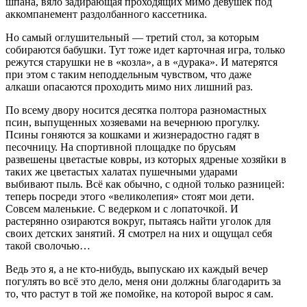
шпана, вяло задирающая проходящих мимо девушек под
аккомпанемент раздолбанного кассетника.
Но самый оглушительный — третий стол, за которым
собираются бабушки. Тут тоже идет карточная игра, только
режутся старушки не в «козла», а в «дурака». И матерятся
при этом с таким неподдельным чувством, что даже
алкаши опасаются проходить мимо них лишний раз.
По всему двору носится десятка полтора разномастных
псин, выпущенных хозяевами на вечернюю прогулку.
Псины гоняются за кошками и жизнерадостно гадят в
песочницу. На спортивной площадке по брусьям
развешены цветастые ковры, из которых ядреные хозяйки в
таких же цветастых халатах пушечными ударами
выбивают пыль. Всё как обычно, с одной только разницей:
теперь посреди этого «великолепия» стоят мои дети.
Совсем маленькие. С ведерком и с лопаточкой. И
растерянно озираются вокруг, пытаясь найти уголок для
своих детских занятий. Я смотрел на них и ощущал себя
такой сволочью…
Ведь это я, а не кто-нибудь, выпускаю их каждый вечер
погулять во всё это дело, меня они должны благодарить за
то, что растут в той же помойке, на которой вырос я сам.