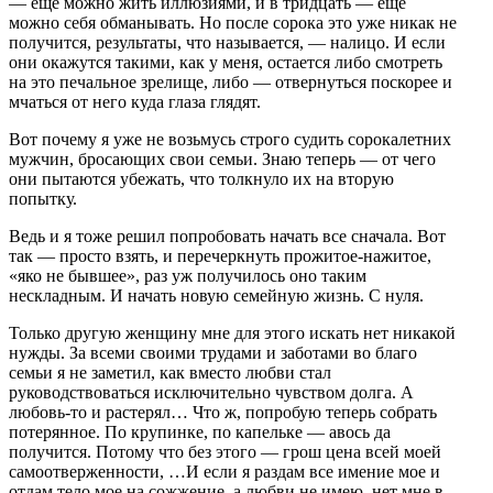
— еще можно жить иллюзиями, и в тридцать — еще
можно себя обманывать. Но после сорока это уже никак не
получится, результаты, что называется, — налицо. И если
они окажутся такими, как у меня, остается либо смотреть
на это печальное зрелище, либо — отвернуться поскорее и
мчаться от него куда глаза глядят.
Вот почему я уже не возьмусь строго судить сорокалетних
мужчин, бросающих свои семьи. Знаю теперь — от чего
они пытаются убежать, что толкнуло их на вторую
попытку.
Ведь и я тоже решил попробовать начать все сначала. Вот
так — просто взять, и перечеркнуть прожитое-нажитое,
«яко не бывшее», раз уж получилось оно таким
нескладным. И начать новую семейную жизнь. С нуля.
Только другую женщину мне для этого искать нет никакой
нужды. За всеми своими трудами и заботами во благо
семьи я не заметил, как вместо любви стал
руководствоваться исключительно чувством долга. А
любовь-то и растерял… Что ж, попробую теперь собрать
потерянное. По крупинке, по капельке — авось да
получится. Потому что без этого — грош цена всей моей
самоотверженности, …И если я раздам все имение мое и
отдам тело мое на сожжение, а любви не имею, нет мне в