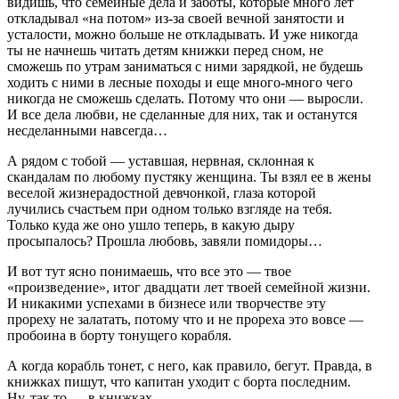
видишь, что семейные дела и заботы, которые много лет
откладывал «на потом» из-за своей вечной занятости и
усталости, можно больше не откладывать. И уже никогда
ты не начнешь читать детям книжки перед сном, не
сможешь по утрам заниматься с ними зарядкой, не будешь
ходить с ними в лесные походы и еще много-много чего
никогда не сможешь сделать. Потому что они — выросли.
И все дела любви, не сделанные для них, так и останутся
несделанными навсегда…
А рядом с тобой — уставшая, нервная, склонная к
скандалам по любому пустяку женщина. Ты взял ее в жены
веселой жизнерадостной девчонкой, глаза которой
лучились счастьем при одном только взгляде на тебя.
Только куда же оно ушло теперь, в какую дыру
просыпалось? Прошла любовь, завяли помидоры…
И вот тут ясно понимаешь, что все это — твое
«произведение», итог двадцати лет твоей семейной жизни.
И никакими успехами в бизнесе или творчестве эту
прореху не залатать, потому что и не прореха это вовсе —
пробоина в борту тонущего корабля.
А когда корабль тонет, с него, как правило, бегут. Правда, в
книжках пишут, что капитан уходит с борта последним.
Ну, так то — в книжках…