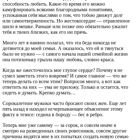
способность любить. Какое-то время его можно
камуфлировать всякими благородными понятиями,
успокаивая себя мыслями о том, что тобою движут долг
или самоотверженность. Но жестокосердие — отравленное
шило в мешке. Раньше или позже оно обязательно ужалит
тебя и твоих близких, как его ни прячь.
Много лет я наивно полагал, что эта беда никогда не
дотянется до моей семьи. А оказалось, что ей и тянуться
было не нужно — с самого начала нашей семейной жизни
она потихоньку грызла нашу любовь, словно крыса.
Когда же ожесточилось мое глупое сердце? Почему я не
сумел заметить этого вовремя? И самое главное — что же
теперь делать со всем этим? Вопросов много, а вот как
ответить на них — ума не приложу. Только и остается, что
сидеть и думать. Крепко думать…
Сорокалетние мужики часто бросают своих жен. Еще лет
пять назад я находил исчерпывающее объяснение этому
факту в тезисе: седина в бороду — бес в ребро.
Теперь мне уже самому — за сорок, и совсем иначе я
смотрю на разведенных своих ровесников, совсем другие
причины видятся мне в их попытках создать новую семью