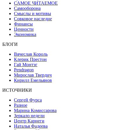
САМОЕ ЧИТАЕМОЕ
Самооборона
Смыслы и мотивы
Совковое наследие
Финансы
Ценности
Экономика
БЛОГИ
Вячеслав Король
Клерик Престон
Гай Монтэг
Pendragon
Мирослав Твердич
Кирилл Емельянов
ИСТОЧНИКИ
Сергей Фурса
Разное
Марина Комиссарова
Зеркало недели
Центр Карнеги
Наталья Фадеева