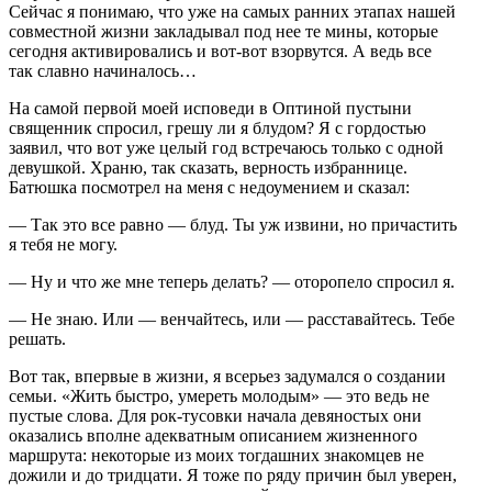
Сейчас я понимаю, что уже на самых ранних этапах нашей
совместной жизни закладывал под нее те мины, которые
сегодня активировались и вот-вот взорвутся. А ведь все
так славно начиналось…
На самой первой моей исповеди в Оптиной пустыни
священник спросил, грешу ли я блудом? Я с гордостью
заявил, что вот уже целый год встречаюсь только с одной
девушкой. Храню, так сказать, верность избраннице.
Батюшка посмотрел на меня с недоумением и сказал:
— Так это все равно — блуд. Ты уж извини, но причастить
я тебя не могу.
— Ну и что же мне теперь делать? — оторопело спросил я.
— Не знаю. Или — венчайтесь, или — расставайтесь. Тебе
решать.
Вот так, впервые в жизни, я всерьез задумался о создании
семьи. «Жить быстро, умереть молодым» — это ведь не
пустые слова. Для рок-тусовки начала девяностых они
оказались вполне адекватным описанием жизненного
маршрута: некоторые из моих тогдашних знакомцев не
дожили и до тридцати. Я тоже по ряду причин был уверен,