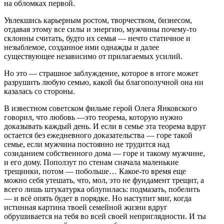
на обломках первой.
Увлекшись карьерным ростом, творчеством, бизнесом,
отдавая этому все силы и энергию, мужчины почему-то
склонны считать, будто их семья — нечто статичное и
незыблемое, созданное ими однажды и далее
существующее независимо от прилагаемых усилий.
Но это — страшное заблуждение, которое в итоге может
разрушить любую семью, какой бы благополучной она ни
казалась со стороны.
В известном советском фильме герой Олега Янковского
говорил, что любовь —это теорема, которую нужно
доказывать каждый день. И если в семье эта теорема вдруг
остается без ежедневного доказательства — горе такой
семье, если мужчина постоянно не трудится над
созиданием собственного дома — горе и такому мужчине,
и его дому. Поползут по стенам сначала маленькие
трещинки, потом — побольше… Какое-то время еще
можно себя утешать, что, мол, это не фундамент трещит, а
всего лишь штукатурка облупилась: подмазать, побелить
— и всё опять будет в порядке. Но наступит миг, когда
истинная картина твоей семейной жизни вдруг
обрушивается на тебя во всей своей неприглядности. И ты