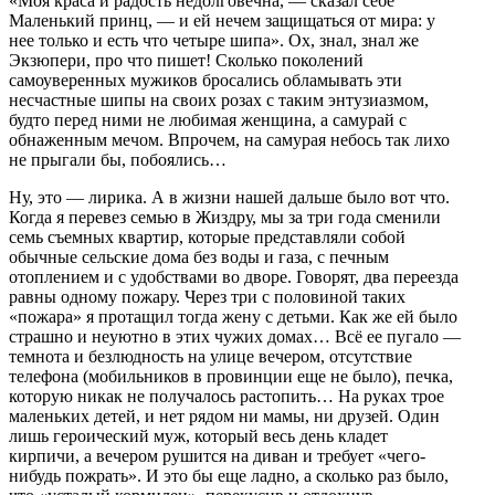
«Моя краса и радость недолговечна, — сказал себе
Маленький принц, — и ей нечем защищаться от мира: у
нее только и есть что четыре шипа». Ох, знал, знал же
Экзюпери, про что пишет! Сколько поколений
самоуверенных мужиков бросались обламывать эти
несчастные шипы на своих розах с таким энтузиазмом,
будто перед ними не любимая женщина, а самурай с
обнаженным мечом. Впрочем, на самурая небось так лихо
не прыгали бы, побоялись…
Ну, это — лирика. А в жизни нашей дальше было вот что.
Когда я перевез семью в Жиздру, мы за три года сменили
семь съемных квартир, которые представляли собой
обычные сельские дома без воды и газа, с печным
отоплением и с удобствами во дворе. Говорят, два переезда
равны одному пожару. Через три с половиной таких
«пожара» я протащил тогда жену с детьми. Как же ей было
страшно и неуютно в этих чужих домах… Всё ее пугало —
темнота и безлюдность на улице вечером, отсутствие
телефона (мобильников в провинции еще не было), печка,
которую никак не получалось растопить… На руках трое
маленьких детей, и нет рядом ни мамы, ни друзей. Один
лишь героический муж, который весь день кладет
кирпичи, а вечером рушится на диван и требует «чего-
нибудь пожрать». И это бы еще ладно, а сколько раз было,