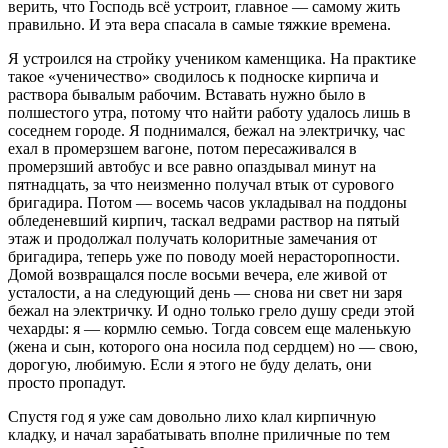
верить, что Господь всё устроит, главное — самому жить
правильно. И эта вера спасала в самые тяжкие времена.
Я устроился на стройку учеником каменщика. На практике
такое «ученичество» сводилось к подноске кирпича и
раствора бывалым рабочим. Вставать нужно было в
полшестого утра, потому что найти работу удалось лишь в
соседнем городе. Я поднимался, бежал на электричку, час
ехал в промерзшем вагоне, потом пересаживался в
промерзший автобус и все равно опаздывал минут на
пятнадцать, за что неизменно получал втык от сурового
бригадира. Потом — восемь часов укладывал на поддоны
обледеневший кирпич, таскал ведрами раствор на пятый
этаж и продолжал получать колоритные замечания от
бригадира, теперь уже по поводу моей нерасторопности.
Домой возвращался после восьми вечера, еле живой от
усталости, а на следующий день — снова ни свет ни заря
бежал на электричку. И одно только грело душу среди этой
чехарды: я — кормлю семью. Тогда совсем еще маленькую
(жена и сын, которого она носила под сердцем) но — свою,
дорогую, любимую. Если я этого не буду делать, они
просто пропадут.
Спустя год я уже сам довольно лихо клал кирпичную
кладку, и начал зарабатывать вполне приличные по тем