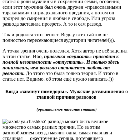
статья о роли мужчины в сохранении семьи, особенно,
если этот мужчина был очень дружен «православными
тараканами» патриархального предания, а потом он
прозрел до смирения и любви в свободе. Или угроза
развода заставила прозреть. А то и сам развод.
Так и родился этот репост. Ведь у всех сайтов не
полностью пересекающиеся аудитории читателей))).
А точка зрения очень полезная. Хотя автор не всё зацепил
в этой статье. Ибо,
привычка «держать» приводит к
полной неготовности «отпустить». И только здесь
понимаешь, чем реально отличается любовь от
ревности.
До этого это была только теория. И этого в
статье нет. Видимо, об этом ещё нужно написать.)))
Когда «завянут помидоры». Мужские размышления о
главной причине разводов
(оригинальное название статьи)
У развода может быть великое
множество самых разных причин. Но за этим
разнообразием всегда маячит одна, самая главная и
страшная — ожесточение сердца, потерявшего