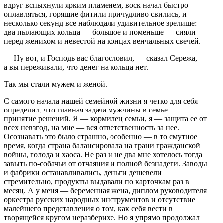
вдруг вспыхнули ярким пламенем, воск начал быстро
оплавляться, горящие фитили причудливо свились, и
несколько секунд все наблюдали удивительное зрелище:
два пылающих кольца — большое и поменьше — сияли
перед женихом и невестой на концах венчальных свечей.
— Ну вот, и Господь вас благословил, — сказал Сережа, —
а вы переживали, что денег на кольца нет.
Так мы стали мужем и женой.
С самого начала нашей семейной жизни я четко для себя
определил, что главная задача мужчины в семье —
принятие решений. Я — кормилец семьи, я — защита ее от
всех невзгод, на мне — вся ответственность за нее.
Осознавать это было страшно, особенно — в то смутное
время, когда страна балансировала на грани гражданской
войны, голода и хаоса. Не раз и не два мне хотелось тогда
завыть по-собачьи от отчаяния и полной безнадеги. Заводы
и фабрики останавливались, деньги дешевели
стремительно, продукты выдавали по карточкам раз в
месяц. А у меня — беременная жена, диплом руководителя
оркестра русских народных инструментов и отсутствие
малейшего представления о том, как себя вести в
творящейся кругом неразберихе. Но я упрямо продолжал