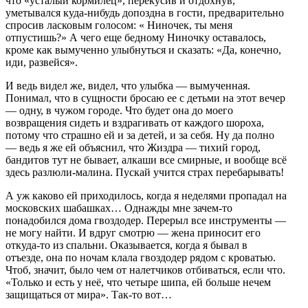
что «усталый кормилец», перекусив и отдохнув,
уметывался куда-нибудь допоздна в гости, предварительно
спросив ласковым голосом: « Ниночек, ты меня
отпустишь?» А чего еще бедному Ниночку оставалось,
кроме как вымученно улыбнуться и сказать: «Да, конечно,
иди, развейся».
И ведь видел же, видел, что улыбка — вымученная.
Понимал, что в сущности бросаю ее с детьми на этот вечер
— одну, в чужом городе. Что будет она до моего
возвращения сидеть и вздрагивать от каждого шороха,
потому что страшно ей и за детей, и за себя. Ну да полно
— ведь я же ей объяснил, что Жиздра — тихий город,
бандитов тут не бывает, алкаши все смирные, и вообще всё
здесь разлюли-малина. Пускай учится страх перебарывать!
А уж каково ей приходилось, когда я неделями пропадал на
московских шабашках… Однажды мне зачем-то
понадобился дома гвоздодер. Перерыл все инструменты —
не могу найти. И вдруг смотрю — жена приносит его
откуда-то из спальни. Оказывается, когда я бывал в
отъезде, она по ночам клала гвоздодер рядом с кроватью.
Чтоб, значит, было чем от налетчиков отбиваться, если что.
«Только и есть у неё, что четыре шипа, ей больше нечем
защищаться от мира». Так-то вот…