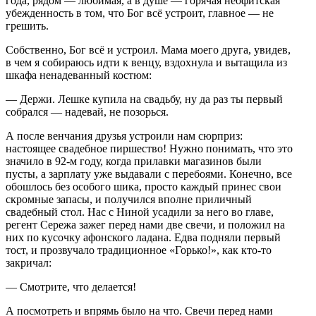
года, рядом — любимая, а в душе — горячая неофитская
убежденность в том, что Бог всё устроит, главное — не
грешить.
Собственно, Бог всё и устроил. Мама моего друга, увидев,
в чем я собираюсь идти к венцу, вздохнула и вытащила из
шкафа ненадеванный костюм:
— Держи. Лешке купила на свадьбу, ну да раз ты первый
собрался — надевай, не позорься.
А после венчания друзья устроили нам сюрприз:
настоящее свадебное пиршество! Нужно понимать, что это
значило в 92-м году, когда прилавки магазинов были
пусты, а зарплату уже выдавали с перебоями. Конечно, все
обошлось без особого шика, просто каждый принес свои
скромные запасы, и получился вполне приличный
свадебный стол. Нас с Ниной усадили за него во главе,
регент Сережа зажег перед нами две свечи, и положил на
них по кусочку афонского ладана. Едва подняли первый
тост, и прозвучало традиционное «Горько!», как кто-то
закричал:
— Смотрите, что делается!
А посмотреть и впрямь было на что. Свечи перед нами