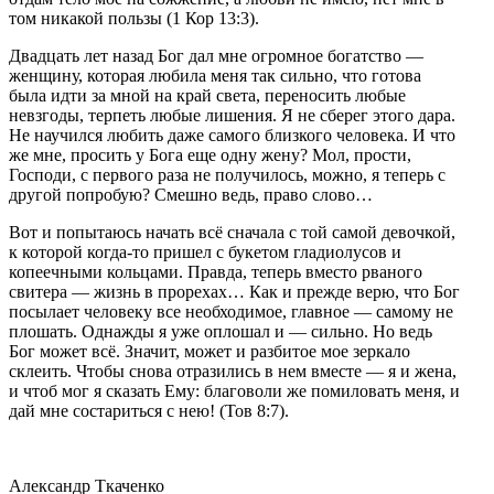
том никакой пользы (1 Кор 13:3).
Двадцать лет назад Бог дал мне огромное богатство —
женщину, которая любила меня так сильно, что готова
была идти за мной на край света, переносить любые
невзгоды, терпеть любые лишения. Я не сберег этого дара.
Не научился любить даже самого близкого человека. И что
же мне, просить у Бога еще одну жену? Мол, прости,
Господи, с первого раза не получилось, можно, я теперь с
другой попробую? Смешно ведь, право слово…
Вот и попытаюсь начать всё сначала с той самой девочкой,
к которой когда-то пришел с букетом гладиолусов и
копеечными кольцами. Правда, теперь вместо рваного
свитера — жизнь в прорехах… Как и прежде верю, что Бог
посылает человеку все необходимое, главное — самому не
плошать. Однажды я уже оплошал и — сильно. Но ведь
Бог может всё. Значит, может и разбитое мое зеркало
склеить. Чтобы снова отразились в нем вместе — я и жена,
и чтоб мог я сказать Ему: благоволи же помиловать меня, и
дай мне состариться с нею! (Тов 8:7).
Александр Ткаченко