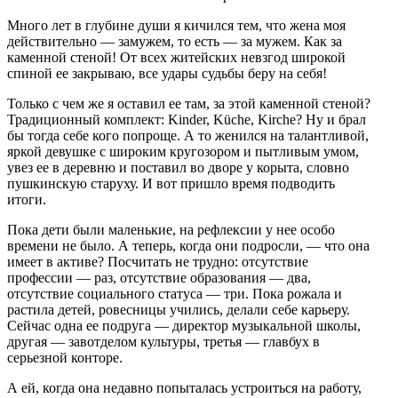
Много лет в глубине души я кичился тем, что жена моя
действительно — замужем, то есть — за мужем. Как за
каменной стеной! От всех житейских невзгод широкой
спиной ее закрываю, все удары судьбы беру на себя!
Только с чем же я оставил ее там, за этой каменной стеной?
Традиционный комплект: Kinder, Küche, Kirche? Ну и брал
бы тогда себе кого попроще. А то женился на талантливой,
яркой девушке с широким кругозором и пытливым умом,
увез ее в деревню и поставил во дворе у корыта, словно
пушкинскую старуху. И вот пришло время подводить
итоги.
Пока дети были маленькие, на рефлексии у нее особо
времени не было. А теперь, когда они подросли, — что она
имеет в активе? Посчитать не трудно: отсутствие
профессии — раз, отсутствие образования — два,
отсутствие социального статуса — три. Пока рожала и
растила детей, ровесницы учились, делали себе карьеру.
Сейчас одна ее подруга — директор музыкальной школы,
другая — завотделом культуры, третья — главбух в
серьезной конторе.
А ей, когда она недавно попыталась устроиться на работу,