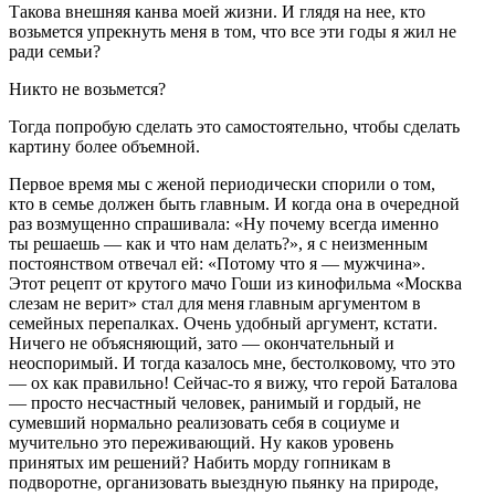
Такова внешняя канва моей жизни. И глядя на нее, кто
возьмется упрекнуть меня в том, что все эти годы я жил не
ради семьи?
Никто не возьмется?
Тогда попробую сделать это самостоятельно, чтобы сделать
картину более объемной.
Первое время мы с женой периодически спорили о том,
кто в семье должен быть главным. И когда она в очередной
раз возмущенно спрашивала: «Ну почему всегда именно
ты решаешь — как и что нам делать?», я с неизменным
постоянством отвечал ей: «Потому что я — мужчина».
Этот рецепт от крутого мачо Гоши из кинофильма «Москва
слезам не верит» стал для меня главным аргументом в
семейных перепалках. Очень удобный аргумент, кстати.
Ничего не объясняющий, зато — окончательный и
неоспоримый. И тогда казалось мне, бестолковому, что это
— ох как правильно! Сейчас-то я вижу, что герой Баталова
— просто несчастный человек, ранимый и гордый, не
сумевший нормально реализовать себя в социуме и
мучительно это переживающий. Ну каков уровень
принятых им решений? Набить морду гопникам в
подворотне, организовать выездную пьянку на природе,