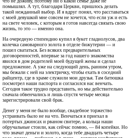
что не доживу, поэтому ни о какой семье даже не
помышлял. А тут, благодаря Церкви, пришлось делать
такой нежданный выбор. И я вдруг понял, что расставаться
с моей девушкой мне совсем не хочется, что если уж и есть
на свете человек, с которым я готов навсегда связать свою
жизнь, то это — именно она.
На очередную стипендию купил я букет гладиолусов, два
колечка самоварного золота в отделе бижутерии — и
пошел свататься. Без всяких предварительных
договоренностей, впервые за год нашего знакомства
явился в дом родителей моей будущей жены и сделал
предложение. А уже на следующий день, ранним утром,
мы бежали с ней на электричку, чтобы ехать в соседний
райцентр, где в храме служили мои друзья. Там батюшка
посмотрел наши паспорта и согласился нас венчать.
Сегодня такое трудно представить, но мы действительно
сначала обвенчались и лишь спустя четыре месяца
зарегистрировали свой брак.
Денег у меня не было вообще, свадебное торжество
устраивать было не на что. Венчаться я приехал в
потертых джинсах и рваном свитере, а кольца наши
обручальные стоили, как сейчас помню, — 84 копейки. Но
что значат деньги и золото, когда тебе двадцать четыре