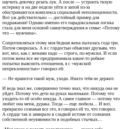
научить девочку резать лук. А после — устроить тихую
истерику и на две недели уйти в запой из-за
обострившегося комплекса социальной неполноценности.
Вот уж действительно — достойный пример для
подражания! Однако именно его парадоксальная логика
стала для меня основой самоутверждения в семье: «Потому
что — мужчина».
Сопротивляться этому моя бедная жена пыталась года три.
Потом смирилась. А я с гордостью объяснял друзьям, что
вот, мол, как с женами надо — строго, по-мужски. И если
потом жена все же предпринимала какие-то робкие
попытки выяснить отношения, я с «мужской
непреклонностью» говорил ей:
— Не нравится такой муж, уходи. Никто тебя не держит.
И ведь знал же, совершенно точно знал, что никуда она не
уйдет. Потому что дети на руках маленькие. Потому что
уходить-то ей особо некуда. А самое главное — потому что
любит она меня, дурака. Тогда — еще любила… И вот,
прекрасно сознавая все это, я говорил ей то, что говорил.
А сердце так и замирало в сладкой истоме от сознания
собственной неуязвимости в подобных стычках…