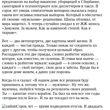
предложили на выбор вакансии: уборщицей в Сбербанке,
санитаркой в психинтернате или диспетчером в такси. В
сорок лет умная, симпатичная женщина оказалась перед
таким вот незамысловатым выбором. Который я обеспечил
ей своими «мужскими» решениями. Шипы обломал, от
мира защитил. А теперь случайно увидал в ее ЖЖ запись:
«Замужем. За мужем. Как за каменной стеной. Как в
тюрьме».
Вот — два автопортрета, две картины моей жизни. В
каждой — чистая правда. Только никак не соединить их
друг с другом, чтобы получился цельный образ.
Распадаются эти две правды, словно разбитое зеркало,
которое, как известно, не склеишь. И семья моя нынче —
словно в разбитом зеркале: каждый — в своем осколке, у
каждого — свой интерес, свои дела и заботы. Вроде бы в
одном доме живем, а давно уже порознь.
Когда-то я сказал: «В нашем доме все решения буду
принимать я, потому что я — мужчина». Ну что же,
мужчина, любуйся теперь на результаты своих решений.
Ты — капитан этого корабля. Ты был на нем все эти годы
«вторым после Бога». И ты же посадил его на мель.
Сорок лет — время подведения итогов. В двадцать