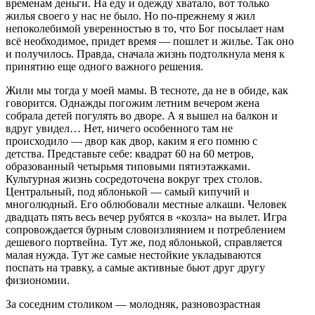
временам деньги. На еду и одежду хватало, вот только
жилья своего у нас не было. Но по-прежнему я жил
непоколебимой уверенностью в то, что Бог посылает нам
всё необходимое, придет время — пошлет и жилье. Так оно
и получилось. Правда, сначала жизнь подтолкнула меня к
принятию еще одного важного решения.
Жили мы тогда у моей мамы. В тесноте, да не в обиде, как
говорится. Однажды погожим летним вечером жена
собрала детей погулять во дворе. А я вышел на балкон и
вдруг увидел… Нет, ничего особенного там не
происходило — двор как двор, каким я его помню с
детства. Представьте себе: квадрат 60 на 60 метров,
образованный четырьмя типовыми пятиэтажками.
Культурная жизнь сосредоточена вокруг трех столов.
Центральный, под яблонькой — самый кипучий и
многолюдный. Его облюбовали местные алкаши. Человек
двадцать пять весь вечер рубятся в «козла» на вылет. Игра
сопровождается бурным словоизлиянием и потреблением
дешевого портвейна. Тут же, под яблонькой, справляется
малая нужда. Тут же самые нестойкие укладываются
поспать на травку, а самые активные бьют друг другу
физиономии.
За соседним столиком — молодняк, разновозрастная