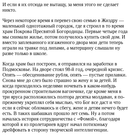
И если я их отсюда не вытащу, за меня этого не сделает
никто.
Через некоторое время я перевез свою семью в Жиздру —
маленький одноэтажный городок, где я строил в то время
храм Покрова Пресвятой Богородицы. Первые четыре года
мы снимали жилье, потом получилось купить свой дом. И
вместо заплеванного изгаженного двора мои дети теперь
играли на травке под липами, а матерщину слышали ну
разве только в школе.
Когда храм был построен, я отправился на заработки в
Подмосковье. На дворе стоял 98-й год, очередной кризис.
Опять — обесценивание рубля, опять — пустые прилавки.
Снова мне до слез было страшно за жену и за детей. И
когда приходилось неделями ночевать в каком-нибудь
прокуренном строительном вагончике, где кроме меня в
три яруса расположились полтора десятка молдаван, я по-
прежнему укреплял себя мыслью, что Бог все даст и что
если я сейчас обломаюсь и сбегу, жене и детям нечего будет
есть. В таких шабашках прошло лет семь. Ну а потом
началась история сотрудничества с «Фомой», благодаря
которой я из пролетариев вдруг начал потихоньку
дрейфовать в сторону творческой интеллигенции.