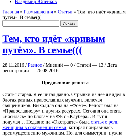
Владимир Юпенков
Главная
»
Размышления
»
Статьи
» Тем, кто идёт «кривым
путём». В семье(((
Тем, кто идёт «кривым
путём». В семье(((
28.11.2016 /
Разное
/ Мнений — 0 / Статей — 13 / Дата
регистрации — 26.08.2016
Предисловие репоста
Статья старая. Я её читал давно. Отрывки из неё я видел в
блогах разных православных мужчин, включая
священников. Выходила она на «Фоме». Репост был на
«Православие.ру» и других ресурсах. Сегодня она опять
«носилась» по блогам на ФБ с «Клубера». И тут я
подумал… Недавно на «Экстракте» была
статья о роли
женщины в сохранении семьи
, которая понравилась
преимущественно мужчинам. Но, для симметрии, нужна