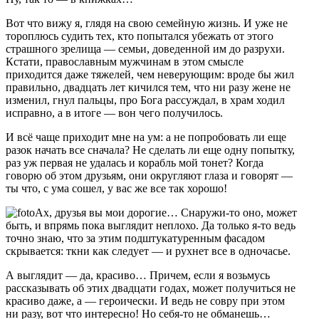
Вот что вижу я, глядя на свою семейную жизнь. И уже не
тороплюсь судить тех, кто попытался убежать от этого
страшного зрелища — семьи, доведенной им до разрухи.
Кстати, православным мужчинам в этом смысле
приходится даже тяжелей, чем неверующим: вроде бы жил
правильно, двадцать лет кичился тем, что ни разу жене не
изменил, гнул пальцы, про Бога рассуждал, в храм ходил
исправно, а в итоге — вон чего получилось.
И всё чаще приходит мне на ум: а не попробовать ли еще
разок начать все сначала? Не сделать ли еще одну попытку,
раз уж первая не удалась и корабль мой тонет? Когда
говорю об этом друзьям, они округляют глаза и говорят —
ты что, с ума сошел, у вас же все так хорошо!
Ах, друзья вы мои дорогие… Снаружи-то оно, может
быть, и впрямь пока выглядит неплохо. Да только я-то ведь
точно знаю, что за этим подштукатуренным фасадом
скрывается: ткни как следует — и рухнет все в одночасье.
А выглядит — да, красиво… Причем, если я возьмусь
рассказывать об этих двадцати годах, может получиться не
красиво даже, а — героически. И ведь не совру при этом
ни разу, вот что интересно! Но себя-то не обманешь…