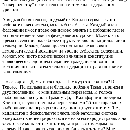
“совершенству” избирательной системе на федеральном
уровне».
А ведь действительно, подумайте. Когда создавалась эта
избирательная система, мысль была благая. Каждый член
федерации имеет право одинаково влиять на избрание главы
исполнительной власти федерального уровня. Может, в то
время население было более структурировано национально и
культурно. Может, была просто попытка реализовать
демократический механизм на уровне субъектов федерации.
Может, это чисто политическое влияние в конституции,
являющееся следствием недавней гражданской войны и
желания показать всем членам федерации их равноправие и
равнозначность.
Но сегодня… Дамы и господа… Ну куда это годится? В
Тексасе, Пенсильвании и Флориде победил Трамп, причем в
двух последних – с минимальным перевесом. И голоса
выборщиков все ушли Трампу. Да, в Калифорнии победила
Клинтон, с существенным перевесом. Но 55 электоральных
выборщиков не перекрыли ситуации в других штатах. Т.е.,
кандидатов в федеральную власть избирательная система
вынуждает концентрироваться не на всём народе страны, а на
электорате конкретных штатов, заигрывая с каждым по
своему. И как в таких условиях выбирать штатами? Мне