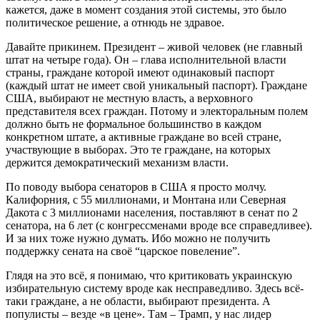
кажется, даже в момент создания этой системы, это было
политическое решение, а отнюдь не здравое.
Давайте прикинем. Президент – живой человек (не главный
штат на четыре года). Он – глава исполнительной власти
страны, граждане которой имеют одинаковый паспорт
(каждый штат не имеет свой уникальный паспорт). Граждане
США, выбирают не местную власть, а верховного
представителя всех граждан. Потому и электоральным полем
должно быть не формальное большинство в каждом
конкретном штате, а активные граждане во всей стране,
участвующие в выборах. Это те граждане, на которых
держится демократический механизм власти.
По поводу выбора сенаторов в США я просто молчу.
Калифорния, с 55 миллионами, и Монтана или Северная
Дакота с 3 миллионами населения, поставляют в сенат по 2
сенатора, на 6 лет (с конгрессменами вроде все справедливее).
И за них тоже нужно думать. Ибо можно не получить
поддержку сената на своё “царское повеление”.
Глядя на это всё, я понимаю, что критиковать украинскую
избирательную систему вроде как несправедливо. Здесь всё-
таки граждане, а не области, выбирают президента. А
популисты – везде «в цене». Там – Трамп, у нас лидер