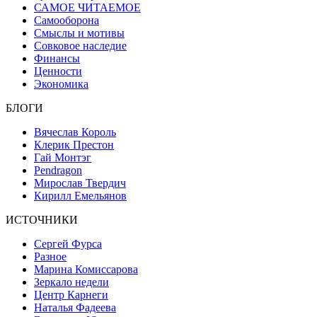
САМОЕ ЧИТАЕМОЕ
Самооборона
Смыслы и мотивы
Совковое наследие
Финансы
Ценности
Экономика
БЛОГИ
Вячеслав Король
Клерик Престон
Гай Монтэг
Pendragon
Мирослав Твердич
Кирилл Емельянов
ИСТОЧНИКИ
Сергей Фурса
Разное
Марина Комиссарова
Зеркало недели
Центр Карнеги
Наталья Фадеева