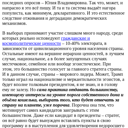
последних опросов – Юлия Владимировна. Так что, может, и
напрасно я это всё пишу. И та и та система выдаёт нагора
популиста, как минимум, декларативного. И это естественное
следствие отживания и деградации демократических
механизмов.
В выборах принимают участие слишком много народу, среди
которых реально исповедуют
гражданские и
космополитические ценности
– 10-40% электората, в
зависимости от цивилизационного уровня населения страны.
Остальные имеют на вершине иерархии ценностей, в лучшем
случае, национальное, а в более запущенных случаях
местечковое, семейное или вообще эгоистическое. При
этом, это большинство голосует за главного стратега страны.
И в данном случае, страны – мирового лидера. Может, Трамп
только играл на национализме и меркантильности эгоистов, а
будет вполне толковым президентом, я не знаю, и в голову
ему не залезу. Но
сама практика отдавать большинству,
имеющему интересы на уровне порога собственного дома и
объёма кошелька, выбирать того, кто будет отвечать за
страну на планете, уже порочна
. Порочна она тем, что
мотивирует самих кандидатов заигрывать с этим
большинством. Даже если кандидат в президенты – стратег,
он всё равно будет вынужден вставлять пункты в свою
программу и в выступления для удовлетворения недоросшего