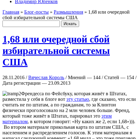
Владимир Юпенков
Главная
»
Блог-посты
»
Размышления
» 1,68 или очередной
сбой избирательной системы США
1,68 или очередной сбой
избирательной системы
США
28.11.2016 /
Вячеслав Король
/ Мнений — 144 / Статей — 154 /
Дата регистрации — 23.09.2013
Френдесса по Фейсбуку, которая живёт в Штатах,
разместила у себя в блоге вот
эту статью
, где сказано, что если
считать не по штатам, а по гражданам, то за Клинтон
физически проголосовало на 2 млн человек больше. Френд,
который тоже живёт в Штатах, парировал это
этим
материалом
, в котором говорит: «Ну каких же 2, если 1,68»))).
Во втором материале прикольная карта по штатам США, с
населением и распределением голосов. К этим материалам я
написал следующий коммент: «1.68 милл – это тоже приговор